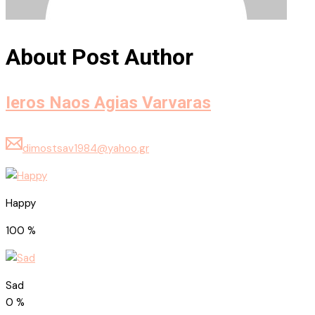
About Post Author
Ieros Naos Agias Varvaras
dimostsav1984@yahoo.gr
Happy
100
%
Sad
0
%