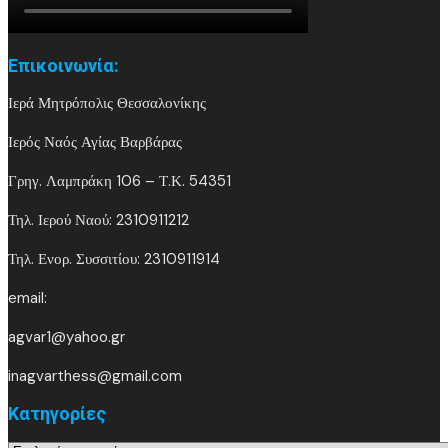
Επικοινωνία:
Ιερά Μητρόπολις Θεσσαλονίκης
Ιερός Ναός Αγίας Βαρβάρας
Γρηγ. Λαμπράκη 106 – Τ.Κ. 54351
Τηλ. Ιερού Ναού: 2310911212
Τηλ. Ενορ. Συσσιτίου: 2310911914
email:
agvar1@yahoo.gr
inagvarthess@gmail.com
Kατηγορίες