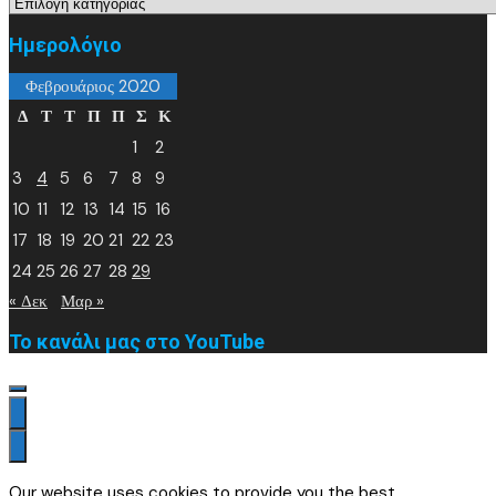
Kατηγορίες
Ημερολόγιο
Φεβρουάριος 2020
Δ
Τ
Τ
Π
Π
Σ
Κ
1
2
3
4
5
6
7
8
9
10
11
12
13
14
15
16
17
18
19
20
21
22
23
24
25
26
27
28
29
« Δεκ
Μαρ »
Το κανάλι μας στο YouTube
Our website uses cookies to provide you the best