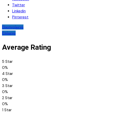
Twitter
Linkedin
Pinterest
Πλοήγηση
Προηγούμενο
Επόμενο
άρθρων
Average Rating
5 Star
0%
4 Star
0%
3 Star
0%
2 Star
0%
1 Star