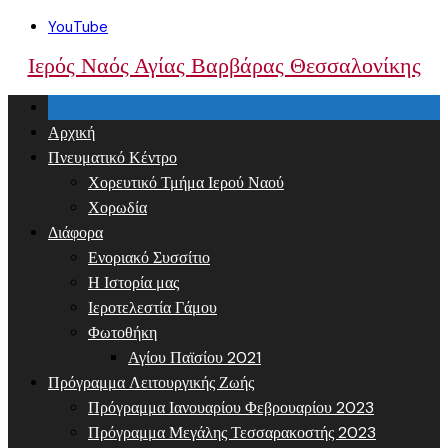
Skip
YouTube
to
Ιερός Ναός Αγίας Βαρβάρας Θεσσαλονίκης
content
Αρχική
Πνευματικό Κέντρο
Χορευτικό Τμήμα Ιερού Ναού
Χορωδία
Διάφορα
Ενοριακό Συσσίτιο
Η Ιστορία μας
Ιεροτελεστία Γάμου
Φωτοθήκη
Αγίου Παϊσίου 2021
Πρόγραμμα Λειτουργικής Ζωής
Πρόγραμμα Ιανουαρίου Φεβρουαρίου 2023
Πρόγραμμα Μεγάλης Τεσσαρακοστής 2023