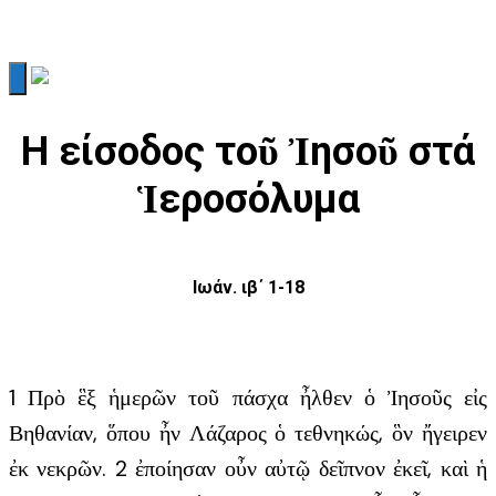
Η είσοδος τοῦ Ἰησοῦ στά
Ἱεροσόλυμα
Ιωάν. ιβ΄ 1-18
1 Πρὸ ἓξ ἡμερῶν τοῦ πάσχα ἦλθεν ὁ Ἰησοῦς εἰς
Βηθανίαν, ὅπου ἦν Λάζαρος ὁ τεθνηκώς, ὃν ἤγειρεν
ἐκ νεκρῶν. 2 ἐποίησαν οὖν αὐτῷ δεῖπνον ἐκεῖ, καὶ ἡ