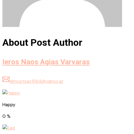
About Post Author
Ieros Naos Agias Varvaras
dimostsav1984@yahoo.gr
Happy
0
%