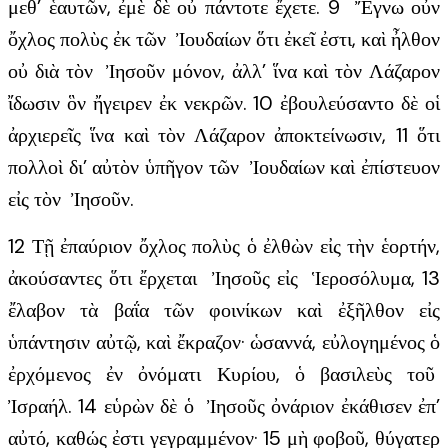
μεθ’ ἑαυτῶν, ἐμὲ δὲ οὐ πάντοτε ἔχετε. 9 Ἔγνω οὖν
ὄχλος πολὺς ἐκ τῶν Ἰουδαίων ὅτι ἐκεῖ ἐστι, καὶ ἦλθον
οὐ διὰ τὸν Ἰησοῦν μόνον, ἀλλ’ ἵνα καὶ τὸν Λάζαρον
ἴδωσιν ὃν ἤγειρεν ἐκ νεκρῶν. 10 ἐβουλεύσαντο δὲ οἱ
ἀρχιερεῖς ἵνα καὶ τὸν Λάζαρον ἀποκτείνωσιν, 11 ὅτι
πολλοὶ δι’ αὐτὸν ὑπῆγον τῶν Ἰουδαίων καὶ ἐπίστευον
εἰς τὸν Ἰησοῦν.
12 Τῇ ἐπαύριον ὄχλος πολὺς ὁ ἐλθὼν εἰς τὴν ἑορτήν,
ἀκούσαντες ὅτι ἔρχεται Ἰησοῦς εἰς Ἱεροσόλυμα, 13
ἔλαβον τὰ βαΐα τῶν φοινίκων καὶ ἐξῆλθον εἰς
ὑπάντησιν αὐτῷ, καὶ ἔκραζον· ὡσαννά, εὐλογημένος ὁ
ἐρχόμενος ἐν ὀνόματι Κυρίου, ὁ βασιλεὺς τοῦ
Ἰσραήλ. 14 εὑρὼν δὲ ὁ Ἰησοῦς ὀνάριον ἐκάθισεν ἐπ’
αὐτό, καθώς ἐστι γεγραμμένον· 15 μὴ φοβοῦ, θύγατερ