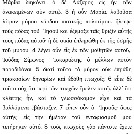
Μάρθα διηκόνει· ὁ δὲ Λάζαρος εἷς ἦν τῶν
ἀνακειμένων σὺν αὐτῷ. 3 ἡ οὖν Μαρία, λαβοῦσα
λίτραν μύρου νάρδου πιστικῆς πολυτίμου, ἤλειψε
τοὺς πόδας τοῦ Ἰησοῦ καὶ ἐξέμαξε ταῖς θριξὶν αὐτῆς
τοὺς πόδας αὐτοῦ· ἡ δὲ οἰκία ἐπληρώθη ἐκ τῆς ὀσμῆς
τοῦ μύρου. 4 λέγει οὖν εἷς ἐκ τῶν μαθητῶν αὐτοῦ,
Ἰούδας Σίμωνος Ἰσκαριώτης, ὁ μέλλων αὐτὸν
παραδιδόναι· 5 διατί τοῦτο τὸ μύρον οὐκ ἐπράθη
τριακοσίων δηναρίων καὶ ἐδόθη πτωχοῖς; 6 εἶπε δὲ
τοῦτο οὐχ ὅτι περὶ τῶν πτωχῶν ἔμελεν αὐτῷ, ἀλλ’ ὅτι
κλέπτης ἦν, καὶ τὸ γλωσσόκομον εἶχε καὶ τὰ
βαλλόμενα ἐβάσταζεν. 7 εἶπεν οὖν ὁ Ἰησοῦς· ἄφες
αὐτήν, εἰς τὴν ἡμέραν τοῦ ἐνταφιασμοῦ μου
τετήρηκεν αὐτό. 8 τοὺς πτωχοὺς γὰρ πάντοτε ἔχετε