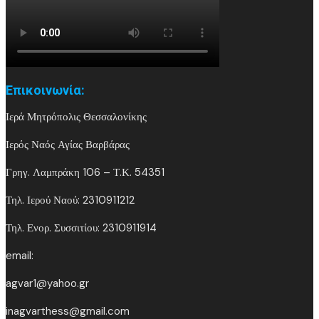
Επικοινωνία:
Ιερά Μητρόπολις Θεσσαλονίκης
Ιερός Ναός Αγίας Βαρβάρας
Γρηγ. Λαμπράκη 106 – Τ.Κ. 54351
Τηλ. Ιερού Ναού: 2310911212
Τηλ. Ενορ. Συσσιτίου: 2310911914
email:
agvar1@yahoo.gr
inagvarthess@gmail.com