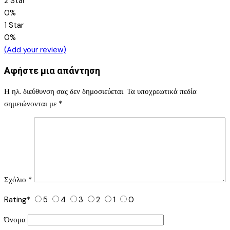
2 Star
0%
1 Star
0%
(Add your review)
Αφήστε μια απάντηση
Η ηλ. διεύθυνση σας δεν δημοσιεύεται.
Τα υποχρεωτικά πεδία
σημειώνονται με
*
Σχόλιο
*
Rating
*
5
4
3
2
1
0
Όνομα