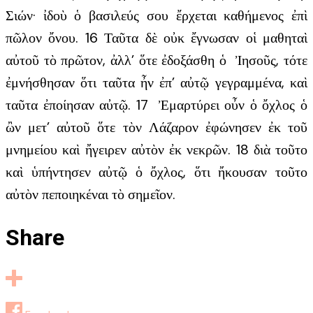
Σιών· ἰδοὺ ὁ βασιλεύς σου ἔρχεται καθήμενος ἐπὶ
πῶλον ὄνου. 16 Ταῦτα δὲ οὐκ ἔγνωσαν οἱ μαθηταὶ
αὐτοῦ τὸ πρῶτον, ἀλλ’ ὅτε ἐδοξάσθη ὁ Ἰησοῦς, τότε
ἐμνήσθησαν ὅτι ταῦτα ἦν ἐπ’ αὐτῷ γεγραμμένα, καὶ
ταῦτα ἐποίησαν αὐτῷ. 17 Ἐμαρτύρει οὖν ὁ ὄχλος ὁ
ὢν μετ’ αὐτοῦ ὅτε τὸν Λάζαρον ἐφώνησεν ἐκ τοῦ
μνημείου καὶ ἤγειρεν αὐτὸν ἐκ νεκρῶν. 18 διὰ τοῦτο
καὶ ὑπήντησεν αὐτῷ ὁ ὄχλος, ὅτι ἤκουσαν τοῦτο
αὐτὸν πεποιηκέναι τὸ σημεῖον.
Share