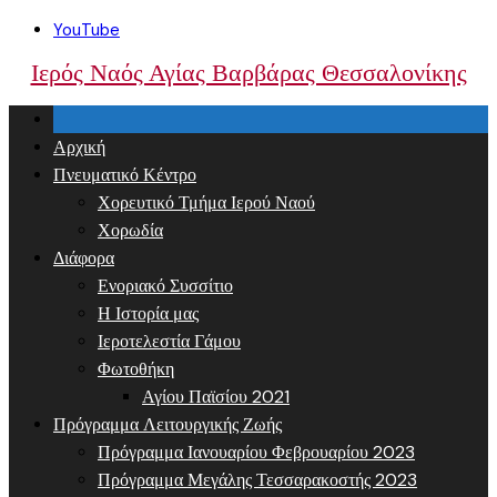
Skip
YouTube
to
Ιερός Ναός Αγίας Βαρβάρας Θεσσαλονίκης
content
Αρχική
Πνευματικό Κέντρο
Χορευτικό Τμήμα Ιερού Ναού
Χορωδία
Διάφορα
Ενοριακό Συσσίτιο
Η Ιστορία μας
Ιεροτελεστία Γάμου
Φωτοθήκη
Αγίου Παϊσίου 2021
Πρόγραμμα Λειτουργικής Ζωής
Πρόγραμμα Ιανουαρίου Φεβρουαρίου 2023
Πρόγραμμα Μεγάλης Τεσσαρακοστής 2023