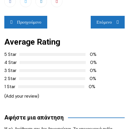
Πλοήγηση
Προηγούμενο
Επόμενο
άρθρων
Average Rating
5 Star
0%
4 Star
0%
3 Star
0%
2 Star
0%
1 Star
0%
(Add your review)
Αφήστε μια απάντηση
Η ηλ. διεύθυνση σας δεν δημοσιεύεται.
Τα υποχρεωτικά πεδία