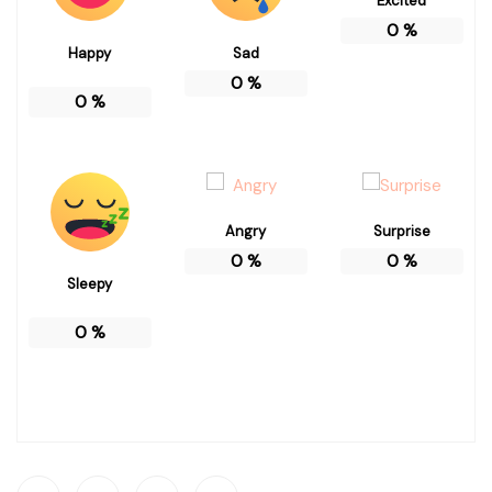
Excited
0
%
Happy
Sad
0
%
0
%
Angry
Surprise
0
%
0
%
Sleepy
0
%