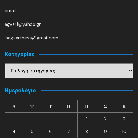
email:
agvar1@yahoo.gr
inagvarthess@gmail.com
Kατηγορίες
Kατηγορίες
Ημερολόγιο
Δ
Τ
Τ
Π
Π
Σ
Κ
1
2
3
4
5
6
7
8
9
10