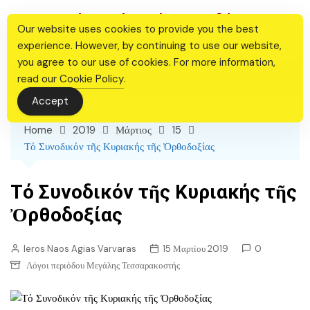
Skip
Ιερός Ναός Αγίας Βαρβάρας
to
Our website uses cookies to provide you the best
Θεσσαλονίκης
content
experience. However, by continuing to use our website,
you agree to our use of cookies. For more information,
read our
Cookie Policy
.
Accept
Home
2019
Μάρτιος
15
Τό Συνοδικόν τῆς Κυριακής τῆς Ὀρθοδοξίας
Τό Συνοδικόν τῆς Κυριακής τῆς
Ὀρθοδοξίας
Ieros Naos Agias Varvaras
15 Μαρτίου 2019
0
Λόγοι περιόδου Μεγάλης Τεσσαρακοστής