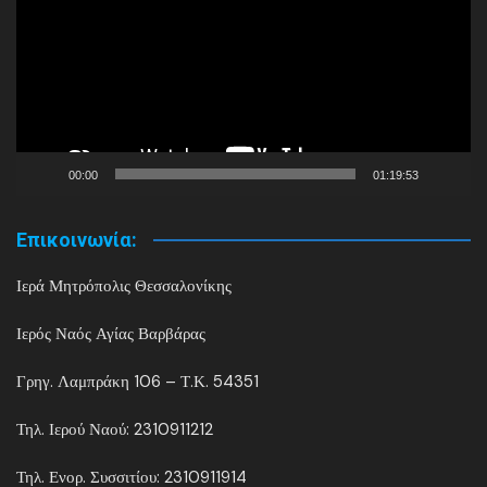
Βίντεο
00:00
01:19:53
Επικοινωνία:
Ιερά Μητρόπολις Θεσσαλονίκης
Ιερός Ναός Αγίας Βαρβάρας
Γρηγ. Λαμπράκη 106 – Τ.Κ. 54351
Τηλ. Ιερού Ναού: 2310911212
Τηλ. Ενορ. Συσσιτίου: 2310911914