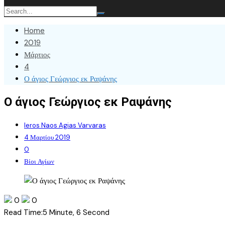
Home
2019
Μάρτιος
4
Ο άγιος Γεώργιος εκ Ραψάνης
Ο άγιος Γεώργιος εκ Ραψάνης
Ieros Naos Agias Varvaras
4 Μαρτίου 2019
0
Βίοι Αγίων
0
0
Read Time:
5 Minute, 6 Second