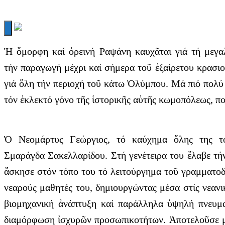
Ἡ ὄμορφη καί ὀρεινή Ραψάνη καυχᾶται γιά τή μεγαλ
τήν παραγωγή μέχρι καί σήμερα τοῦ ἐξαίρετου κρασιοῦ
γιά ὅλη τήν περιοχή τοῦ κάτω Ὀλύμπου. Μά πιό πολύ 
τόν ἐκλεκτό γόνο τῆς ἱστορικῆς αὐτῆς κωμοπόλεως, π
Ὁ Νεομάρτυς Γεώργιος, τό καύχημα ὅλης της το
Σμαράγδα Σακελλαρίδου. Στή γενέτειρα του ἔλαβε τή
ἄσκησε στόν τόπο του τό λειτούργημα τοῦ γραμματοδιδ
νεαρούς μαθητές του, δημιουργώντας μέσα στίς νεανικ
βιομηχανική ἀνάπτυξη καί παράλληλα ὑψηλή πνευματ
διαμόρφωση ἰσχυρῶν προσωπικοτήτων. Ἀποτελοῦσε μορ