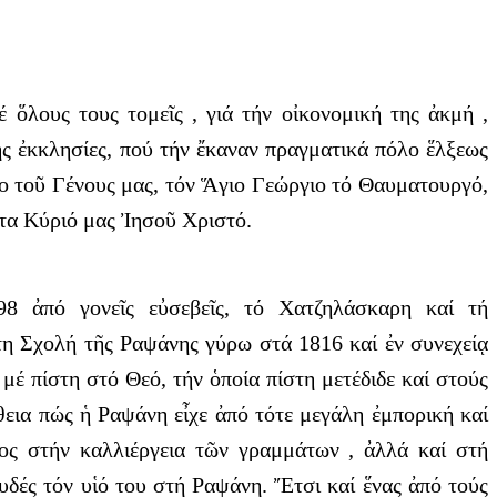
ὅλους τους τομεῖς , γιά τήν οἰκονομική της ἀκμή ,
της ἐκκλησίες, πού τήν ἔκαναν πραγματικά πόλο ἕλξεως
λο τοῦ Γένους μας, τόν Ἅγιο Γεώργιο τό Θαυματουργό,
ντα Κύριό μας Ἰησοῦ Χριστό.
8 ἀπό γονεῖς εὐσεβεῖς, τό Χατζηλάσκαρη καί τή
τη Σχολή τῆς Ραψάνης γύρω στά 1816 καί ἐν συνεχείᾳ
μέ πίστη στό Θεό, τήν ὁποία πίστη μετέδιδε καί στούς
ήθεια πώς ἡ Ραψάνη εἶχε ἀπό τότε μεγάλη ἐμπορική καί
ρος στήν καλλιέργεια τῶν γραμμάτων , ἀλλά καί στή
δές τόν υἱό του στή Ραψάνη. Ἔτσι καί ἕνας ἀπό τούς