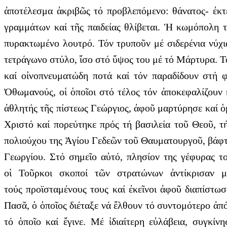
ἀποτέλεσμα ἀκριβῶς τό προβλεπόμενο: θάνατος- ἐκτ
γραμμάτων καί τῆς παιδείας θλίβεται. Ἡ κωμόπολη τ
πυρακτωμένο λουτρό. Τόν τρυποῦν μέ σιδερένια νύχ
τετράγωνο στύλο, ἴσο στό ὕψος του μέ τό Μάρτυρα. Τό
καί οἰνοπνευματώδη ποτά καί τόν παραδίδουν στή φ
Ὀθωμανούς, οἱ ὁποῖοι στό τέλος τόν ἀποκεφαλίζουν 
ἀθλητής τῆς πίστεως Γεώργιος, ἀφοῦ μαρτύρησε καί ὁ
Χριστό καί πορεύτηκε πρός τή βασιλεία τοῦ Θεοῦ, τή
πολιούχου της Ἁγίου Γεδεῶν τοῦ Θαυματουργοῦ, βάφτη
Γεωργίου. Στό σημεῖο αὐτό, πλησίον της γέφυρας τ
οἱ Τοῦρκοι σκοποί τῶν στρατώνων ἀντίκρισαν 
τούς προϊσταμένους τους καί ἐκεῖνοι ἀφοῦ διαπίστω
Πασᾶ, ὁ ὁποῖος διέταξε νά ἔλθουν τό συντομότερο ἀπ
τό ὁποῖο καί ἔγινε. Μέ ἰδιαίτερη εὐλάβεια, συγκί