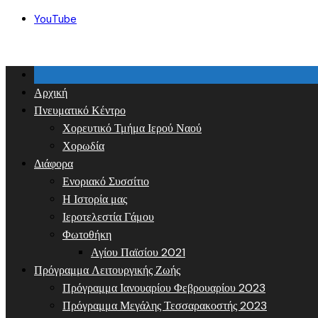
Skip
YouTube
to
content
Αρχική
Πνευματικό Κέντρο
Χορευτικό Τμήμα Ιερού Ναού
Χορωδία
Διάφορα
Ενοριακό Συσσίτιο
Η Ιστορία μας
Ιεροτελεστία Γάμου
Φωτοθήκη
Αγίου Παϊσίου 2021
Πρόγραμμα Λειτουργικής Ζωής
Πρόγραμμα Ιανουαρίου Φεβρουαρίου 2023
Πρόγραμμα Μεγάλης Τεσσαρακοστής 2023