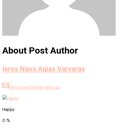
About Post Author
Ieros Naos Agias Varvaras
dimostsav1984@yahoo.gr
Happy
0
%