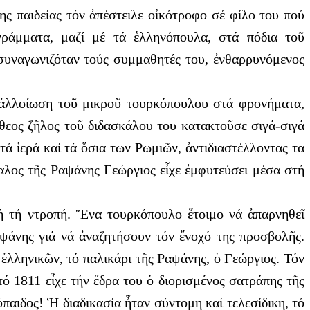
ης παιδείας τόν ἀπέστειλε οἰκότροφο σέ φίλο του πού
γράμματα, μαζί μέ τά ἑλληνόπουλα, στά πόδια τοῦ
συναγωνιζόταν τούς συμμαθητές του, ἐνθαρρυνόμενος
ή ἀλλοίωση τοῦ μικροῦ τουρκόπουλου στά φρονήματα,
θεος ζῆλος τοῦ διδασκάλου του κατακτοῦσε σιγά-σιγά
τά ἱερά καί τά ὅσια των Ρωμιῶν, ἀντιδιαστέλλοντας τα
καλος τῆς Ραψάνης Γεώργιος εἶχε ἐμφυτεύσει μέσα στή
τή τή ντροπή. Ἕνα τουρκόπουλο ἕτοιμο νά ἀπαρνηθεῖ
αψάνης γιά νά ἀναζητήσουν τόν ἔνοχό της προσβολῆς.
ἑλληνικῶν, τό παλικάρι τῆς Ραψάνης, ὁ Γεώργιος. Τόν
ό 1811 εἶχε τήν ἕδρα του ὁ διορισμένος σατράπης τῆς
αιδος! Ἡ διαδικασία ἦταν σύντομη καί τελεσίδικη, τό