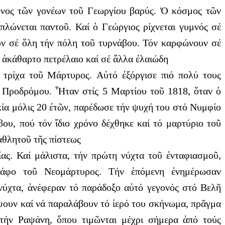
πόνος τῶν γονέων τοῦ Γεωργίου βαρύς. Ὁ κόσμος τῶν
πλώνεται παντοῦ. Καί ὁ Γεώργιος ρίχνεται γυμνός σέ
υν σέ ὅλη τήν πόλη τοῦ τυρνάβου. Τόν καρφώνουν σέ
 ἀκάθαρτο πετρέλαιο καί σέ ἄλλα ἐλαιώδη
ά τρίχα τοῦ Μάρτυρος. Αὐτό ἐξόργισε πιό πολύ τους
ου Προδρόμου. Ἦταν στίς 5 Μαρτίου τοῦ 1818, ὅταν ὁ
κία μόλις 20 ἐτῶν, παρέδωσε τήν ψυχή του στό Νυμφίο
βου, πού τόν ἴδιο χρόνο δέχθηκε καί τό μαρτύριο τοῦ
ἀθλητοῦ τῆς πίστεως
ας. Καί μάλιστα, τήν πρώτη νύχτα τοῦ ἐνταφιασμοῦ,
τάφο τοῦ Νεομάρτυρος. Τήν ἑπόμενη ἐνημέρωσαν
 νύχτα, ἀνέφεραν τό παράδοξο αὐτό γεγονός στό Βελῆ
άψουν καί νά παραλάβουν τό ἱερό του σκήνωμα, πρᾶγμα
 στήν Ραψάνη, ὅπου τιμῶνται μέχρι σήμερα ἀπό τούς