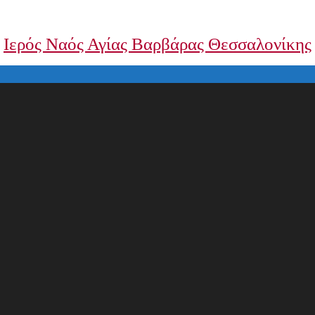
Ιερός Ναός Αγίας Βαρβάρας Θεσσαλονίκης