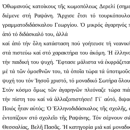
Ὀθωμανούς κατοίκους τῆς κωμοπόλεως Δερελί (σημεριν
διέμενε στή Ραψάνη. Ἄρχισε ἔτσι τό τουρκόπουλο
γραμματοδιδάσκαλου Γεωργίου. Ὁ μικρός ἀγαρηνός π
ἀπό τό διδάσκαλό του, ἀλλά
καί ἀπό τήν ὅλη κατάσταση πού γοήτευσε τή νεανικ
στά πιστεύω καί στό χαρακτήρα του ἀκόμη. Ἡ ἑλληνο
τήν παιδική του ψυχή. Ἔφτασε μάλιστα νά ἐκφράζεται 
μέ τά τῶν ὁμοεθνῶν του, τά ὁποῖα τώρα τά ὑποτιμοῦσ
ψυχή του τόν Ἰησοῦ χριστό, τό μοναδικό Σωτήρα ὅλου
Στόν κόσμο ὅμως τῶν ἀγαρηνῶν πλεόναζε τώρα πιά τ
τήν πίστη του καί νά ἀλλαξοπιστήσει! Γί΄ αὐτό, δι
Ποιός ἦταν αὐτός; Ὁ Ἑλληνοδιδάσκαλος τῆς σχολῆς, ὁ
ἐντοπίζουν στό σχολεῖο τῆς Ραψάνης. Τόν σέρνουν σι
Θεσσαλίας, Βελῆ Πασᾶς. Ἡ κατηγορία μιά καί μοναδικ