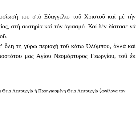
φοσίωσή του στό Εὐαγγέλιο τοῦ Χριστοῦ καί μέ τήν
ας, στή σωτηρία καί τόν ἁγιασμό. Καί δέν δίστασε νά
οῦ.
ἀπ’ ὅλη τή γύρω περιοχή τοῦ κάτω Ὀλύμπου, ἀλλά καί
προστάτου μας Ἁγίου Νεομάρτυρος Γεωργίου, τοῦ ἐκ
αι Θεία Λειτουργία ή Προηγιασμένη Θεία Λειτουργία (ανάλογα τον