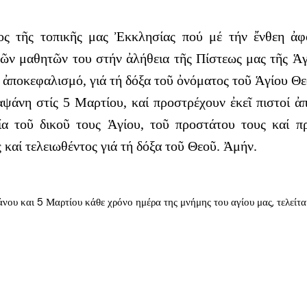
ος τῆς τοπικῆς μας Ἐκκλησίας πού μέ τήν ἔνθεη ἀ
ῶν μαθητῶν του στήν ἀλήθεια τῆς Πίστεως μας τῆς Ἁγί
ν ἀποκεφαλισμό, γιά τή δόξα τοῦ ὀνόματος τοῦ Ἁγίου Θε
ψάνη στίς 5 Μαρτίου, καί προστρέχουν ἐκεῖ πιστοί 
ία τοῦ δικοῦ τους Ἁγίου, τοῦ προστάτου τους καί 
αί τελειωθέντος γιά τή δόξα τοῦ Θεοῦ. Ἀμήν.
ψάνου και 5 Μαρτίου κάθε χρόνο ημέρα της μνήμης του αγίου μας, τελείτ