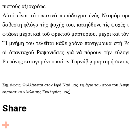
πιστούς ἀξιοχρέως.
Αὐτό εἶναι τό φωτεινό παράδειγμα ἑνός Νεομάρτυρ
ἄσβεστη φλόγα τῆς ψυχῆς του, κατηύθυνε τίς ψυχές τ
φτάσει μέχρι καί τοῦ φρικτοῦ μαρτυρίου, μέχρι καί τό
Ἡ μνήμη του τελεῖται κάθε χρόνο πανηγυρικά στή Ρα
οἱ ἁπανταχοῦ Ραψανιῶτες γιά νά πάρουν τήν εὐλογ
Ραψάνης καταγομένου καί ἐν Τυρνάβῳ μαρτυρήσαντος κ
Σημείωσις: Φυλλάσεται στον Ιερό Ναό μας, τεμάχιο του ιερού του Λει
εορταστικό κύκλο της Εκκλησίας μας).
Share