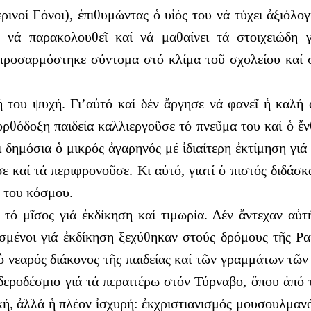
οί Γόνοι), ἐπιθυμώντας ὁ υἱός του νά τύχει ἀξιόλογ
 νά παρακολουθεῖ καί νά μαθαίνει τά στοιχειώδη 
ροσαρμόστηκε σύντομα στό κλίμα τοῦ σχολείου καί 
ή του ψυχή. Γι’αὐτό καί δέν ἄργησε νά φανεῖ ἡ καλ
ρθόδοξη παιδεία καλλιεργοῦσε τό πνεῦμα του καί ὁ ἔν
δημόσια ὁ μικρός ἀγαρηνός μέ ἰδιαίτερη ἐκτίμηση γιά 
ε καί τά περιφρονοῦσε. Κι αὐτό, γιατί ὁ πιστός διδάσ
 του κόσμου.
ό μῖσος γιά ἐκδίκηση καί τιμωρία. Δέν ἄντεχαν αὐ
ψασμένοι γιά ἐκδίκηση ξεχύθηκαν στούς δρόμους τῆς Ρ
 νεαρός διάκονος τῆς παιδείας καί τῶν γραμμάτων τῶν 
δεροδέσμιο γιά τά περαιτέρω στόν Τύρναβο, ὅπου ἀπό τ
ή, ἀλλά ἡ πλέον ἰσχυρή: ἐκχριστιανισμός μουσουλμανόπ