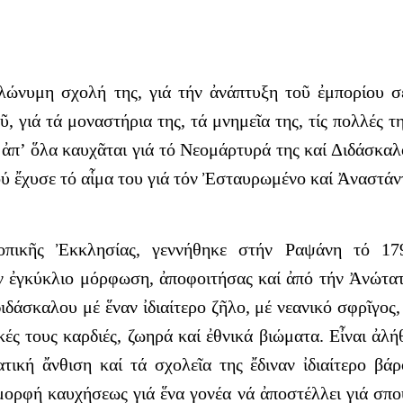
ώνυμη σχολή της, γιά τήν ἀνάπτυξη τοῦ ἐμπορίου σέ 
, γιά τά μοναστήρια της, τά μνημεῖα της, τίς πολλές 
ἀπ’ ὅλα καυχᾶται γιά τό Νεομάρτυρά της καί Διδάσκα
ού ἔχυσε τό αἷμα του γιά τόν Ἐσταυρωμένο καί Ἀναστά
πικῆς Ἐκκλησίας, γεννήθηκε στήν Ραψάνη τό 179
ν ἐγκύκλιο μόρφωση, ἀποφοιτήσας καί ἀπό τήν Ἀνώτα
άσκαλου μέ ἕναν ἰδιαίτερο ζῆλο, μέ νεανικό σφρῖγος, 
ές τους καρδιές, ζωηρά καί ἐθνικά βιώματα. Εἶναι ἀλ
ική ἄνθιση καί τά σχολεῖα της ἔδιναν ἰδιαίτερο βά
φή καυχήσεως γιά ἕνα γονέα νά ἀποστέλλει γιά σπου