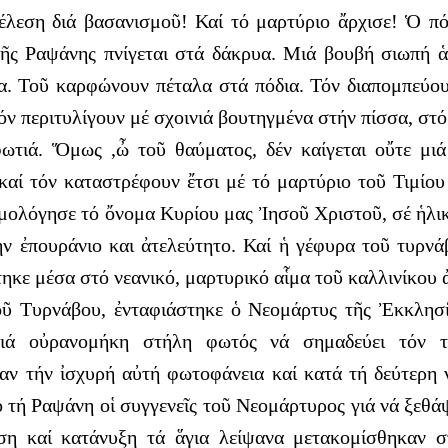
έλεση διά βασανισμοῦ! Καί τό μαρτύριο ἄρχισε! Ὁ 
ῆς Ραψάνης πνίγεται στά δάκρυα. Μιά βουβή σιωπή ἁ
ια. Τοῦ καρφώνουν πέταλα στά πόδια. Τόν διαπομπεύο
ν περιτυλίγουν μέ σχοινιά βουτηγμένα στήν πίσσα, στό
ωτιά. Ὅμως ,ὦ τοῦ θαύματος, δέν καίγεται οὔτε μι
καί τόν καταστρέφουν ἔτσι μέ τό μαρτύριο τοῦ Τιμί
μολόγησε τό ὄνομα Κυρίου μας Ἰησοῦ Χριστοῦ, σέ ἡλι
ν ἐπουράνιο και ἀτελεύτητο. Καί ἡ γέφυρα τοῦ τυρνά
κε μέσα στό νεανικό, μαρτυρικό αἷμα τοῦ καλλινίκου 
οῦ Τυρνάβου, ἐνταφιάστηκε ὁ Νεομάρτυς τῆς Ἐκκλησί
μιά οὐρανομήκη στήλη φωτός νά σημαδεύει τόν 
σαν τήν ἰσχυρή αὐτή φωτοφάνεια καί κατά τή δεύτερη
ό τή Ραψάνη οἱ συγγενεῖς τοῦ Νεομάρτυρος γιά νά ξεθ
νηση καί κατάνυξη τά ἅγια λείψανα μετακομίσθηκαν