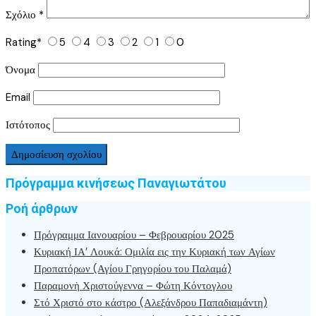
Σχόλιο
*
Rating
*
5
4
3
2
1
0
Όνομα
Email
Ιστότοπος
Πρόγραμμα κινήσεως Παναγιωτάτου
Ροή άρθρων
Πρόγραμμα Ιανουαρίου – Φεβρουαρίου 2025
Κυριακή ΙΑ’ Λουκά: Ομιλία εις την Κυριακή των Αγίων
Προπατόρων (Αγίου Γρηγορίου του Παλαμά)
Παραμονὴ Χριστούγεννα – Φώτη Κόντογλου
Στό Χριστό στο κάστρο (Αλεξάνδρου Παπαδιαμάντη)