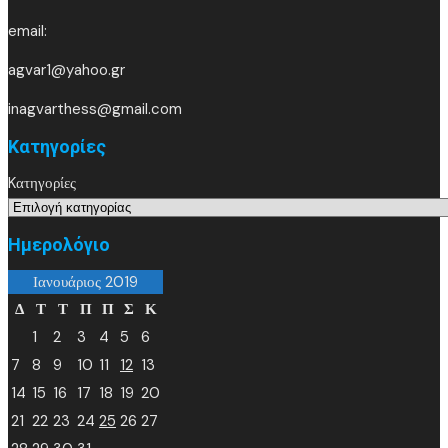
email:
agvar1@yahoo.gr
inagvarthess@gmail.com
Kατηγορίες
Kατηγορίες
Ημερολόγιο
Ιανουάριος 2019
Δ
Τ
Τ
Π
Π
Σ
Κ
1
2
3
4
5
6
7
8
9
10
11
12
13
14
15
16
17
18
19
20
21
22
23
24
25
26
27