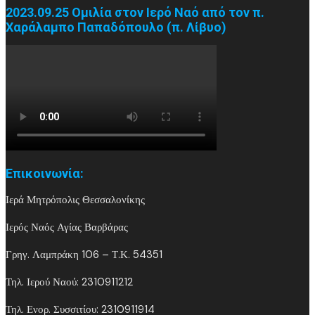
2023.09.25 Ομιλία στον Ιερό Ναό από τον π.
Χαράλαμπο Παπαδόπουλο (π. Λίβυο)
Επικοινωνία:
Ιερά Μητρόπολις Θεσσαλονίκης
Ιερός Ναός Αγίας Βαρβάρας
Γρηγ. Λαμπράκη 106 – Τ.Κ. 54351
Τηλ. Ιερού Ναού: 2310911212
Τηλ. Ενορ. Συσσιτίου: 2310911914