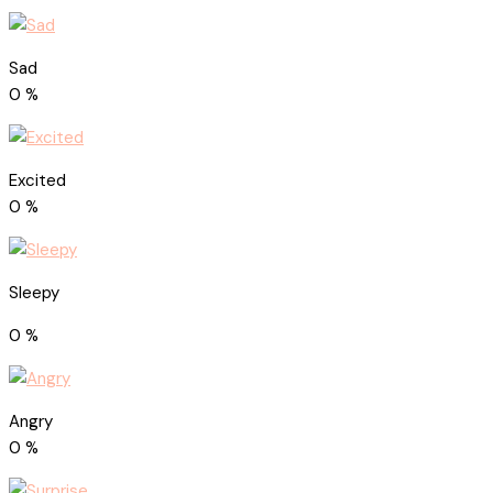
Sad
0
%
Excited
0
%
Sleepy
0
%
Angry
0
%