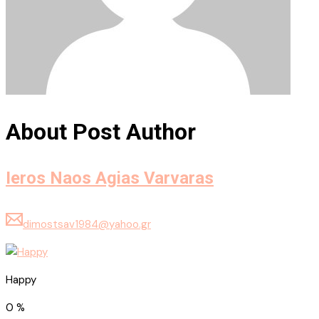
About Post Author
Ieros Naos Agias Varvaras
dimostsav1984@yahoo.gr
Happy
0
%