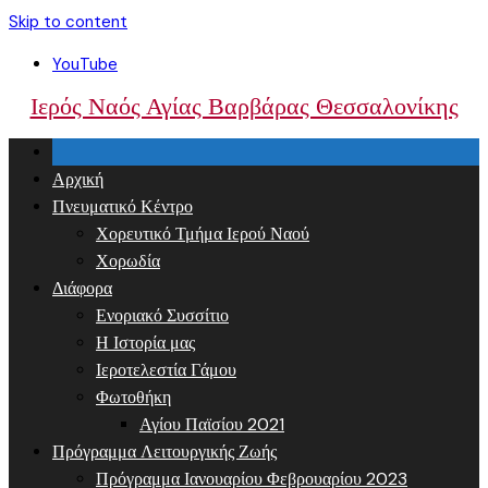
Skip to content
YouTube
Ιερός Ναός Αγίας Βαρβάρας Θεσσαλονίκης
Αρχική
Πνευματικό Κέντρο
Χορευτικό Τμήμα Ιερού Ναού
Χορωδία
Διάφορα
Ενοριακό Συσσίτιο
Η Ιστορία μας
Ιεροτελεστία Γάμου
Φωτοθήκη
Αγίου Παϊσίου 2021
Πρόγραμμα Λειτουργικής Ζωής
Πρόγραμμα Ιανουαρίου Φεβρουαρίου 2023