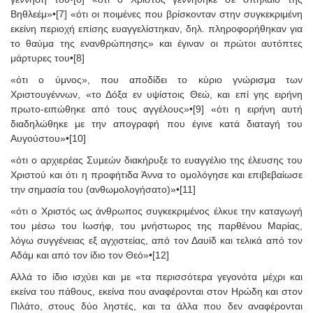
Βηθλεέμ»•[7] «ότι οι ποιμένες που βρίσκονταν στην συγκεκριμένη
εκείνη περιοχή επίσης ευαγγελίστηκαν, δηλ. πληροφορήθηκαν για
το θαύμα της ενανθρώπησης» και έγιναν οι πρώτοι αυτόπτες
μάρτυρες του•[8]
«ότι ο ύμνος», που αποδίδει το κύριο γνώρισμα των
Χριστουγέννων, «το Δόξα εν υψίστοις Θεώ, και επί γης ειρήνη
πρωτο-ειπώθηκε από τους αγγέλους»•[9] «ότι η ειρήνη αυτή
διαδηλώθηκε με την απογραφή που έγινε κατά διαταγή του
Αυγούστου»•[10]
«ότι ο αρχιερέας Συμεών διακήρυξε το ευαγγέλιο της έλευσης του
Χριστού και ότι η προφήτιδα Άννα το ομολόγησε και επιβεβαίωσε
την σημασία του (ανθωμολογήσατο)»•[11]
«ότι ο Χριστός ως άνθρωπος συγκεκριμένος έλκυε την καταγωγή
του μέσω του Ιωσήφ, του μνήστωρος της παρθένου Μαρίας,
λόγω συγγένειας εξ αγχιστείας, από τον Δαυίδ και τελικά από τον
Αδάμ και από τον ίδιο τον Θεό»•[12]
Αλλά το ίδιο ισχύει και με «τα περισσότερα γεγονότα μέχρι και
εκείνα του πάθους, εκείνα που αναφέρονται στον Ηρώδη και στον
Πιλάτο, στους δύο ληστές, και τα άλλα που δεν αναφέρονται