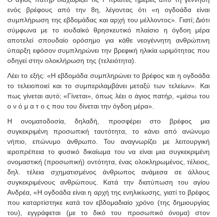
ενός βρέφους από την 8η, λέγοντας ότι «η ογδοάδα είναι
συμπλήρωση της εβδομάδας και αρχή του μέλλοντος». Γιατί; Διότι
σύμφωνα με το ιουδαϊκό θρησκευτικό πλαίσιο η όγδοη μέρα
αποτελεί σπουδαίο ορόσημο για κάθε νεογέννητη ανθρώπινη
ύπαρξη εφόσον συμπληρώνει την βρεφική ηλικία ωριμότητας που
οδηγεί στην ολοκλήρωση της (τελειότητα).
Λέει το εξής: «Η εβδομάδα συμπληρώνει το βρέφος και η ογδοάδα
το τελειοποιεί και το συμπεριλαμβάνει μεταξύ των τελείων». Και
πως γίνεται αυτό; «Γίνεται», όπως λέει ο άγιος πατήρ, «μέσω του
ο ν ό μ α τ ο ς που του δίνεται την όγδοη μέρα».
Η ονοματοδοσία, δηλαδή, προσφέρει στο βρέφος μια
συγκεκριμένη προσωπική ταυτότητα, το κάνει από ανώνυμο
νήπιο, επώνυμο άνθρωπο. Του αναγνωρίζει με λειτουργική
ιεροπρέπεια το φυσικό δικαίωμα του να είναι μια συγκεκριμένη
ονομαστική (προσωπική) οντότητα, ένας ολοκληρωμένος, τέλειος,
δηλ. τέλεια σχηματισμένος άνθρωπος ανάμεσα σε άλλους
συγκεκριμένους ανθρώπους. Κατά την διατύπωση του αγίου
Ανδρέα, «Η ογδοάδα είναι η αρχή της ενηλικίωσης, γιατί το βρέφος
που καταρτίστηκε κατά τον εβδομαδιαίο χρόνο (της δημιουργίας
του), εγγράφεται (με το δικό του προσωπικό όνομα) στον