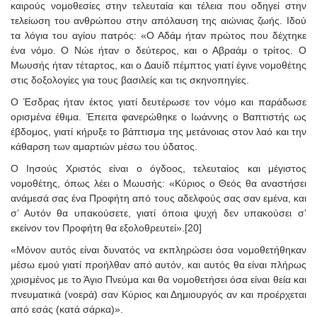
καιρούς νομοθεσίες στην τελευταία και τέλεια που οδηγεί στην
τελείωση του ανθρώπου στην απόλαυση της αιώνιας ζωής. Ιδού
τα λόγια του αγίου πατρός: «Ο Αδάμ ήταν πρώτος που δέχτηκε
ένα νόμο. Ο Νώε ήταν ο δεύτερος, και ο Αβραάμ ο τρίτος. Ο
Μωυσής ήταν τέταρτος, και ο Δαυίδ πέμπτος γιατί έγινε νομοθέτης
στις δοξολογίες για τους βασιλείς και τις σκηνοπηγίες.
Ο Έσδρας ήταν έκτος γιατί δευτέρωσε τον νόμο και παράδωσε
ορισμένα έθιμα. Έπειτα φανερώθηκε ο Ιωάννης ο Βαπτιστής ως
έβδομος, γιατί κήρυξε το βάπτισμα της μετάνοιας στον λαό και την
κάθαρση των αμαρτιών μέσω του ύδατος.
Ο Ιησούς Χριστός είναι ο όγδοος, τελευταίος και μέγιστος
νομοθέτης, όπως λέει ο Μωυσής: «Κύριος ο Θεός θα αναστήσει
ανάμεσά σας ένα Προφήτη από τους αδελφούς σας σαν εμένα, και
σ’ Αυτόν θα υπακούσετε, γιατί όποια ψυχή δεν υπακούσει σ’
εκείνον τον Προφήτη θα εξολοθρευτεί».[20]
«Μόνον αυτός είναι δυνατός να εκπληρώσει όσα νομοθετήθηκαν
μέσω εμού γιατί προήλθαν από αυτόν, και αυτός θα είναι πλήρως
χρισμένος με το Άγιο Πνεύμα και θα νομοθετήσει όσα είναι θεία και
πνευματικά (νοερά) σαν Κύριος και Δημιουργός αν και προέρχεται
από εσάς (κατά σάρκα)».