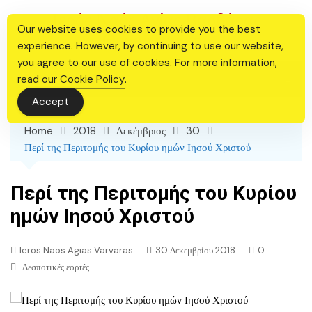
Skip
Ιερός Ναός Αγίας Βαρβάρας
to
Our website uses cookies to provide you the best
Θεσσαλονίκης
content
experience. However, by continuing to use our website,
you agree to our use of cookies. For more information,
read our
Cookie Policy
.
Accept
Home
2018
Δεκέμβριος
30
Περί της Περιτομής του Κυρίου ημών Ιησού Χριστού
Περί της Περιτομής του Κυρίου
ημών Ιησού Χριστού
Ieros Naos Agias Varvaras
30 Δεκεμβρίου 2018
0
Δεσποτικές εορτές