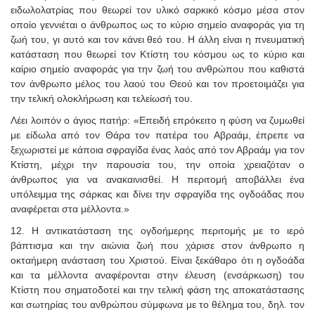
ειδωλολατρίας που θεωρεί τον υλικό σαρκικό κόσμο μέσα στον
οποίο γεννιέται ο άνθρωπος ως το κύριο σημείο αναφοράς για τη
ζωή του, γι αυτό και τον κάνει θεό του. Η άλλη είναι η πνευματική
κατάσταση που θεωρεί τον Κτίστη του κόσμου ως το κύριο και
καίριο σημείο αναφοράς για την ζωή του ανθρώπου που καθιστά
τον άνθρωπο μέλος του λαού του Θεού και τον προετοιμάζει για
την τελική ολοκλήρωση και τελείωσή του.
Λέει λοιπόν ο άγιος πατήρ: «Επειδή επρόκειτο η φύση να ζυμωθεί
με είδωλα από τον Θάρα τον πατέρα του Αβραάμ, έπρεπε να
ξεχωριστεί με κάποια σφραγίδα ένας λαός από τον Αβραάμ για τον
Κτίστη, μέχρι την παρουσία του, την οποία χρειαζόταν ο
άνθρωπος για να ανακαινισθεί. Η περιτομή αποβάλλει ένα
υπόλειμμα της σάρκας και δίνει την σφραγίδα της ογδοάδας που
αναφέρεται στα μέλλοντα.»
12. Η αντικατάσταση της ογδοήμερης περιτομής με το ιερό
βάπτισμα και την αιώνια ζωή που χάρισε στον άνθρωπο η
οκταήμερη ανάσταση του Χριστού. Είναι ξεκάθαρο ότι η ογδοάδα
και τα μέλλοντα αναφέρονται στην έλευση (ενσάρκωση) του
Κτίστη που σηματοδοτεί και την τελική φάση της αποκατάστασης
και σωτηρίας του ανθρώπου σύμφωνα με το θέλημα του, δηλ. τον