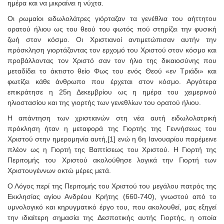
ημέρα και να μικραίνει η νύχτα.
Οι ρωμαίοι ειδωλολάτρες γιόρταζαν τα γενέθλια του αήττητου
ορατού ήλιου ως του θεού του φωτός πού στηρίζει την φυσική
ζωή στον κόσμο. Οι Χριστιανοί αντιμετώπισαν αυτήν την
πρόσκληση γιορτάζοντας τον ερχομό του Χριστού στον κόσμο και
προβάλλοντας τον Χριστό σαν τον ήλιο της δικαιοσύνης που
μεταδίδει το άκτιστο θείο Φως του ενός Θεού «εν Τριάδι» και
φωτίζει κάθε άνθρωπο που έρχεται στον κόσμο. Αργότερα
επικράτησε η 25η Δεκεμβρίου ως η ημέρα του χειμερινού
ηλιοστασίου και της γιορτής των γενεθλίων του ορατού ήλιου.
Η απάντηση των χριστιανών στη νέα αυτή ειδωλολατρική
πρόκληση ήταν η μεταφορά της Γιορτής της Γεννήσεως του
Χριστού στην ημερομηνία αυτή,[1] ενώ η 6η Ιανουαρίου παρέμεινε
πλέον ως η Γιορτή της Βαπτίσεως του Χριστού. Η Γιορτή της
Περιτομής του Χριστού ακολούθησε λογικά την Γιορτή των
Χριστουγέννων οκτώ μέρες μετά.
Ο Λόγος περί της Περιτομής του Χριστού του μεγάλου πατρός της
Εκκλησίας αγίου Ανδρέου Κρήτης (660-740), γνωστού από το
υμνολογικό και κηρυγματικό έργο του, που ακολουθεί, μας εξηγεί
την ιδιαίτερη σημασία της Δεσποτικής αυτής Γιορτής, η οποία