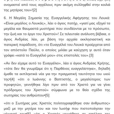
ονομαστεί από τους αγγέλους πριν ακόμη συλληφθεί στην κοιλιά
της μητέρας του»![2]
6. Η Μεγάλη Σημασία της Ευαγγελικής Αφήγησης του Λουκά:
«Είναι μεγάλος ο Λουκάς», λέει ο άγιος πατήρ, «γιατί μας εξηγεί τα
μεγάλα και θαυμαστά μυστήρια που συνδέονται με το πρόσωπο,
την ζωή και το έργο του Χριστού»! Σε τελευταία ανάλυση βέβαια, ο
άγιος Ανδρέας λέει, με βάση την αρχαία εκκλησιαστική και
πατερική παράδοση, ότι «το Ευαγγέλιό του Λουκά προέρχεται από
τον απόστολο Παύλο, ο οποίος μιλάει με καύχηση γι αυτό όταν
γράφει «κατά το Ευαγγέλιό μου» στις επιστολές του».[3]
«Αν δεν είχαμε αυτό το Ευαγγέλιο», λέει ο άγιος Ανδρέας Κρήτης,
«τότε δεν θα γνωρίζαμε ότι η Παρθένος ευαγγελίστηκε», δηλαδή
έμαθε τα εκπληκτικά νέα για την πραγματική ταυτότητα του υιού
της•[4] «ότι ο Ιωάννης ο Βαπτιστής, ο μεγαλύτερος των
προφητών, γεννήθηκε λίγο πριν από τον Χριστό για να γίνει
πρόδρομος του Χριστού» σύμφωνα με το θείο σχέδιο της
σωτηρίας του ανθρώπου•[5]
«ότι ο Σωτήρας μας Χριστός πολιτογραφήθηκε σαν άνθρωπος»
μαζί με την μητέρα του και τον Ιωσήφ που πιστοποίησαν την
γέννησή του•[6] «ότι ο Χριστός γεννήθηκε σε σπήλαιο της