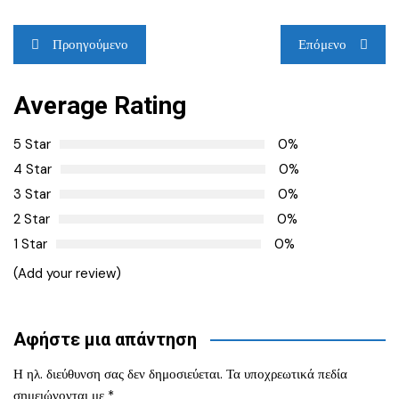
Πλοήγηση
Προηγούμενο
Επόμενο
άρθρων
Average Rating
5 Star
0%
4 Star
0%
3 Star
0%
2 Star
0%
1 Star
0%
(Add your review)
Αφήστε μια απάντηση
Η ηλ. διεύθυνση σας δεν δημοσιεύεται.
Τα υποχρεωτικά πεδία
σημειώνονται με
*