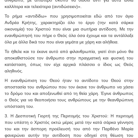
καλλίτερα και τελειότερα (αντιδώσειεν)».
Το ρήμα «αντιδίδω» που χρησιμοποιείται εδώ από τον άγιο
Ανδρέα Κρήτης, χαρακτηρίζει όλο το έργο (την κατά σάρκα
οικονομία) του Χριστού που είναι μια σωτήρια αντίδοση. Με την
ενανθρώπησή του πήρε ο Θεός όλα όσα έχουμε και τα αντάλλαξε
όλα με άλλα δικά του που είναι γεμάτα με χάρη και αλήθεια.
Το ήθελε και το έκανε αυτό από φιλανθρωπία, γιατί έτσι μόνο θα
αποκαθιστούσε τον άνθρωπο στην πραγματική και φυσική του
κατάσταση, όπως τον είχε αρχικά πλάσσει ο ίδιος ως Θεός
αληθινός.
Η ενανθρώπιση του Θεού ήταν το αντίδοτο του Θεού στην
αποστασία του ανθρώπου που τον έκανε τον άνθρωπο να χάσει
το δρόμο του και αποξενωθεί από τη θεία χάρη. Έγινε άνθρωπος
ο Θεός για να θεοποιήσει τους ανθρώπους με την θεανθρώπινη
υπόσταση του.
3. Η Δεσποτική Γιορτή της Περιτομής του Χριστού: Η περιτομή
που υπέστη ο Χριστός οκτώ μέρες μετά την κατά σάρκα γέννηση
του και την άσπορη προέλευσή του από την Παρθένο Μαρία
φανερώνει αυτήν την αντίδοση που οδηγεί στη θέωση του