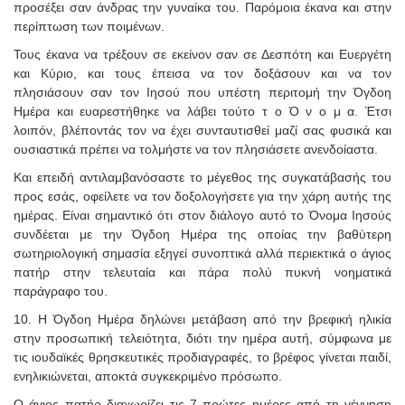
προσέξει σαν άνδρας την γυναίκα του. Παρόμοια έκανα και στην
περίπτωση των ποιμένων.
Τους έκανα να τρέξουν σε εκείνον σαν σε Δεσπότη και Ευεργέτη
και Κύριο, και τους έπεισα να τον δοξάσουν και να τον
πλησιάσουν σαν τον Ιησού που υπέστη περιτομή την Όγδοη
Ημέρα και ευαρεστήθηκε να λάβει τούτο τ ο Ό ν ο μ α. Έτσι
λοιπόν, βλέποντάς τον να έχει συνταυτισθεί μαζί σας φυσικά και
ουσιαστικά πρέπει να τολμήστε να τον πλησιάσετε ανενδοίαστα.
Και επειδή αντιλαμβανόσαστε το μέγεθος της συγκατάβασής του
προς εσάς, οφείλετε να τον δοξολογήσετε για την χάρη αυτής της
ημέρας. Είναι σημαντικό ότι στον διάλογο αυτό το Όνομα Ιησούς
συνδέεται με την Όγδοη Ημέρα της οποίας την βαθύτερη
σωτηριολογική σημασία εξηγεί συνοπτικά αλλά περιεκτικά ο άγιος
πατήρ στην τελευταία και πάρα πολύ πυκνή νοηματικά
παράγραφο του.
10. Η Όγδοη Ημέρα δηλώνει μετάβαση από την βρεφική ηλικία
στην προσωπική τελειότητα, διότι την ημέρα αυτή, σύμφωνα με
τις ιουδαϊκές θρησκευτικές προδιαγραφές, το βρέφος γίνεται παιδί,
ενηλικιώνεται, αποκτά συγκεκριμένο πρόσωπο.
Ο άγιος πατήρ διαχωρίζει τις 7 πρώτες ημέρες από τη γέννηση