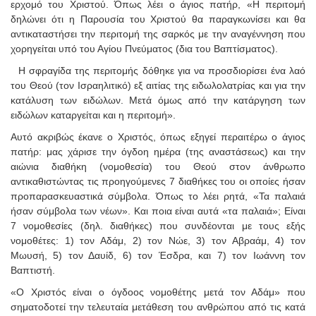
ερχομό του Χριστού. Όπως λέει ο άγιος πατήρ, «Η περιτομή
δηλώνει ότι η Παρουσία του Χριστού θα παραγκωνίσει και θα
αντικαταστήσει την περιτομή της σαρκός με την αναγέννηση που
χορηγείται υπό του Αγίου Πνεύματος (δια του Βαπτίσματος).
Η σφραγίδα της περιτομής δόθηκε για να προσδιορίσει ένα λαό
του Θεού (τον Ισραηλιτικό) εξ αιτίας της ειδωλολατρίας και για την
κατάλυση των ειδώλων. Μετά όμως από την κατάργηση των
ειδώλων καταργείται και η περιτομή».
Αυτό ακριβώς έκανε ο Χριστός, όπως εξηγεί περαιτέρω ο άγιος
πατήρ: μας χάρισε την όγδοη ημέρα (της αναστάσεως) και την
αιώνια διαθήκη (νομοθεσία) του Θεού στον άνθρωπο
αντικαθιστώντας τις προηγούμενες 7 διαθήκες του οι οποίες ήσαν
προπαρασκευαστικά σύμβολα. Όπως το λέει ρητά, «Τα παλαιά
ήσαν σύμβολα των νέων». Και ποια είναι αυτά «τα παλαιά»; Είναι
7 νομοθεσίες (δηλ. διαθήκες) που συνδέονται με τους εξής
νομοθέτες: 1) τον Αδάμ, 2) τον Νώε, 3) τον Αβραάμ, 4) τον
Μωυσή, 5) τον Δαυίδ, 6) τον Έσδρα, και 7) τον Ιωάννη τον
Βαπτιστή.
«Ο Χριστός είναι ο όγδοος νομοθέτης μετά τον Αδάμ» που
σηματοδοτεί την τελευταία μετάθεση του ανθρώπου από τις κατά