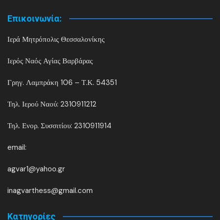
Επικοινωνία:
Ιερά Μητρόπολις Θεσσαλονίκης
Ιερός Ναός Αγίας Βαρβάρας
Γρηγ. Λαμπράκη 106 – Τ.Κ. 54351
Τηλ. Ιερού Ναού: 2310911212
Τηλ. Ενορ. Συσσιτίου: 2310911914
email:
agvar1@yahoo.gr
inagvarthess@gmail.com
Kατηγορίες