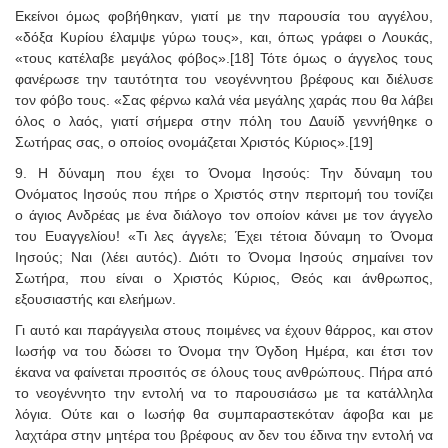
Εκείνοι όμως φοβήθηκαν, γιατί με την παρουσία του αγγέλου,
«δόξα Κυρίου έλαμψε γύρω τους», και, όπως γράφει ο Λουκάς,
«τους κατέλαβε μεγάλος φόβος».[18] Τότε όμως ο άγγελος τους
φανέρωσε την ταυτότητα του νεογέννητου βρέφους και διέλυσε
τον φόβο τους. «Σας φέρνω καλά νέα μεγάλης χαράς που θα λάβει
όλος ο λαός, γιατί σήμερα στην πόλη του Δαυίδ γεννήθηκε ο
Σωτήρας σας, ο οποίος ονομάζεται Χριστός Κύριος».[19]
9. Η δύναμη που έχει το Όνομα Ιησούς: Την δύναμη του
Ονόματος Ιησούς που πήρε ο Χριστός στην περιτομή του τονίζει
ο άγιος Ανδρέας με ένα διάλογο τον οποίον κάνει με τον άγγελο
του Ευαγγελίου! «Τι λες άγγελε; Έχει τέτοια δύναμη το Όνομα
Ιησούς; Ναι (λέει αυτός). Διότι το Όνομα Ιησούς σημαίνει τον
Σωτήρα, που είναι ο Χριστός Κύριος, Θεός και άνθρωπος,
εξουσιαστής και ελεήμων.
Γι αυτό και παράγγειλα στους ποιμένες να έχουν θάρρος, και στον
Ιωσήφ να του δώσει το Όνομα την Όγδοη Ημέρα, και έτσι τον
έκανα να φαίνεται προσιτός σε όλους τους ανθρώπους. Πήρα από
το νεογέννητο την εντολή να το παρουσιάσω με τα κατάλληλα
λόγια. Ούτε και ο Ιωσήφ θα συμπαραστεκόταν άφοβα και με
λαχτάρα στην μητέρα του βρέφους αν δεν του έδινα την εντολή να