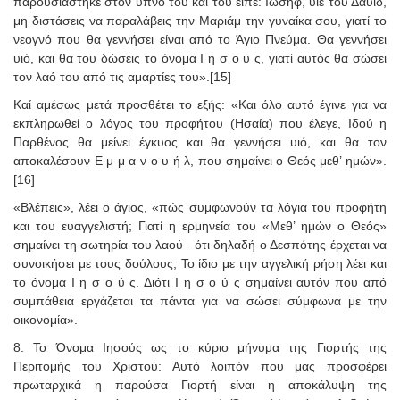
παρουσιάστηκε στον ύπνο του και του είπε: Ιωσήφ, υιέ του Δαυίδ,
μη διστάσεις να παραλάβεις την Μαριάμ την γυναίκα σου, γιατί το
νεογνό που θα γεννήσει είναι από το Άγιο Πνεύμα. Θα γεννήσει
υιό, και θα του δώσεις το όνομα Ι η σ ο ύ ς, γιατί αυτός θα σώσει
τον λαό του από τις αμαρτίες του».[15]
Καί αμέσως μετά προσθέτει το εξής: «Και όλο αυτό έγινε για να
εκπληρωθεί ο λόγος του προφήτου (Ησαία) που έλεγε, Ιδού η
Παρθένος θα μείνει έγκυος και θα γεννήσει υιό, και θα τον
αποκαλέσουν Ε μ μ α ν ο υ ή λ, που σημαίνει ο Θεός μεθ’ ημών».
[16]
«Βλέπεις», λέει ο άγιος, «πώς συμφωνούν τα λόγια του προφήτη
και του ευαγγελιστή; Γιατί η ερμηνεία του «Μεθ’ ημών ο Θεός»
σημαίνει τη σωτηρία του λαού –ότι δηλαδή ο Δεσπότης έρχεται να
συνοικήσει με τους δούλους; Το ίδιο με την αγγελική ρήση λέει και
το όνομα Ι η σ ο ύ ς. Διότι Ι η σ ο ύ ς σημαίνει αυτόν που από
συμπάθεια εργάζεται τα πάντα για να σώσει σύμφωνα με την
οικονομία».
8. Το Όνομα Ιησούς ως το κύριο μήνυμα της Γιορτής της
Περιτομής του Χριστού: Αυτό λοιπόν που μας προσφέρει
πρωταρχικά η παρούσα Γιορτή είναι η αποκάλυψη της