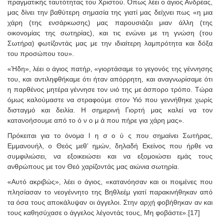
πραγματικής ταυτότητας του Χριστού. Όπως λέει ο άγιος Ανδρέας,
μας δίνει την βαθύτερη σημασία της γιατί μας δείχνει πως «η μια
χάρη (της ενσάρκωσης) μας παρουσιάζει μιαν άλλη (της
οικονομίας της σωτηρίας), και τις ενώνει με τη γνώση (του
Σωτήρα) φωτίζοντάς μας με την ιδιαίτερη λαμπρότητα και δόξα
του προσώπου του».
«Ήδη», λέει ο άγιος πατήρ, «γιορτάσαμε το γεγονός της γέννησης
του, και αντιληφθήκαμε ότι ήταν απόρρητη, και αναγνωρίσαμε ότι
η παρθένος μητέρα γέννησε τον υιό της με άσπορο τρόπο. Τώρα
όμως καλούμαστε να στραφούμε στον Υιό που γεννήθηκε χωρίς
δισταγμό και δειλία. Η σημερινή Γιορτή μας καλεί να τον
κατανοήσουμε από το ό ν ο μ ά που πήρε για χάρη μας».
Πρόκειται για το όνομα Ι η σ ο ύ ς που σημαίνει Σωτήρας,
Εμμανουήλ, ο Θεός μεθ’ ημών, δηλαδή Εκείνος που ήρθε να
συμφιλιώσει, να εξοικειώσει και να εξομοιώσει εμάς τους
ανθρώπους με τον Θεό χαρίζοντάς μας αιώνια σωτηρία.
«Αυτό ακριβώς», λέει ο άγιος, «κατανόησαν και οι ποιμένες που
πλησίασαν το νεογέννητο της Βηθλεέμ γιατί παρακινήθηκαν από
τα όσα τους αποκάλυψαν οι άγγελοι. Στην αρχή φοβήθηκαν αν και
τους καθησύχασε ο άγγελος λέγοντάς τους, Μη φοβάστε».[17]