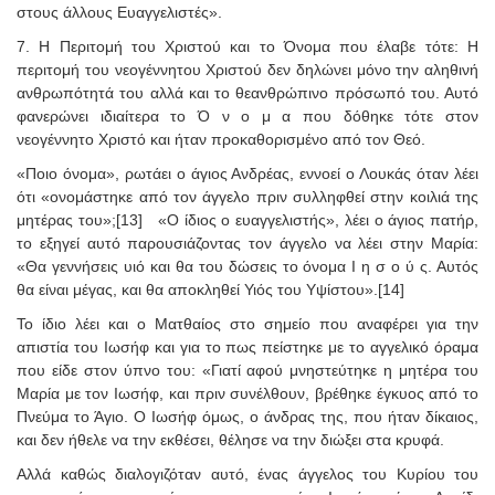
στους άλλους Ευαγγελιστές».
7. Η Περιτομή του Χριστού και το Όνομα που έλαβε τότε: Η
περιτομή του νεογέννητου Χριστού δεν δηλώνει μόνο την αληθινή
ανθρωπότητά του αλλά και το θεανθρώπινο πρόσωπό του. Αυτό
φανερώνει ιδιαίτερα το Ό ν ο μ α που δόθηκε τότε στον
νεογέννητο Χριστό και ήταν προκαθορισμένο από τον Θεό.
«Ποιο όνομα», ρωτάει ο άγιος Ανδρέας, εννοεί ο Λουκάς όταν λέει
ότι «ονομάστηκε από τον άγγελο πριν συλληφθεί στην κοιλιά της
μητέρας του»;[13] «Ο ίδιος ο ευαγγελιστής», λέει ο άγιος πατήρ,
το εξηγεί αυτό παρουσιάζοντας τον άγγελο να λέει στην Μαρία:
«Θα γεννήσεις υιό και θα του δώσεις το όνομα Ι η σ ο ύ ς. Αυτός
θα είναι μέγας, και θα αποκληθεί Υιός του Υψίστου».[14]
Το ίδιο λέει και ο Ματθαίος στο σημείο που αναφέρει για την
απιστία του Ιωσήφ και για το πως πείστηκε με το αγγελικό όραμα
που είδε στον ύπνο του: «Γιατί αφού μνηστεύτηκε η μητέρα του
Μαρία με τον Ιωσήφ, και πριν συνέλθουν, βρέθηκε έγκυος από το
Πνεύμα το Άγιο. Ο Ιωσήφ όμως, ο άνδρας της, που ήταν δίκαιος,
και δεν ήθελε να την εκθέσει, θέλησε να την διώξει στα κρυφά.
Αλλά καθώς διαλογιζόταν αυτό, ένας άγγελος του Κυρίου του