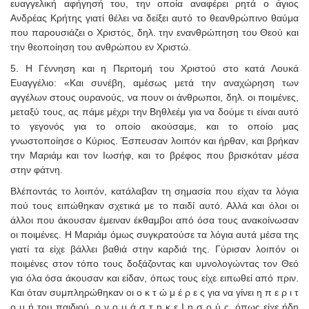
ευαγγελική αφήγησή του, την οποία αναφέρει ρητά ο άγιος
Ανδρέας Κρήτης γιατί θέλει να δείξει αυτό το θεανθρώπινο θαύμα
που παρουσιάζει ο Χριστός, δηλ. την ενανθρώπηση του Θεού και
την θεοποίηση του ανθρώπου εν Χριστώ.
5. Η Γέννηση και η Περιτομή του Χριστού στο κατά Λουκά
Ευαγγέλιο: «Και συνέβη, αμέσως μετά την αναχώρηση των
αγγέλων στους ουρανούς, να πουν οι άνθρωποι, δηλ. οι ποιμένες,
μεταξύ τους, ας πάμε μέχρι την Βηθλεέμ για να δούμε τι είναι αυτό
το γεγονός για το οποίο ακούσαμε, και το οποίο μας
γνωστοποίησε ο Κύριος. Έσπευσαν λοιπόν και ήρθαν, και βρήκαν
την Μαριάμ και τον Ιωσήφ, και το βρέφος που βρισκόταν μέσα
στην φάτνη.
Βλέποντάς το λοιπόν, κατάλαβαν τη σημασία που είχαν τα λόγια
πού τους ειπώθηκαν σχετικά με το παιδί αυτό. Αλλά και όλοι οι
άλλοι που άκουσαν έμειναν έκθαμβοι από όσα τους ανακοίνωσαν
οι ποιμένες. Η Μαριάμ όμως συγκρατούσε τα λόγια αυτά μέσα της
γιατί τα είχε βάλλει βαθιά στην καρδιά της. Γύρισαν λοιπόν οι
ποιμένες στον τόπο τους δοξάζοντας και υμνολογώντας τον Θεό
για όλα όσα άκουσαν και είδαν, όπως τους είχε ειπωθεί από πριν.
Και όταν συμπληρώθηκαν οι ο κ τ ώ μ έ ρ ε ς για να γίνει η π ε ρ ι τ
ο μ ή του παιδιού, ο ν ο μ ά σ τ η κ ε Ι η σ ο ύ ς, όπως είχε ήδη