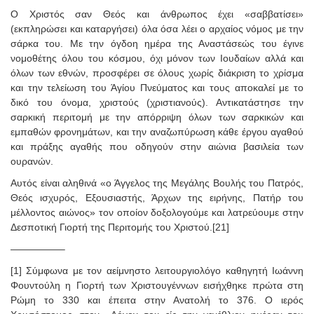
Ο Χριστός σαν Θεός και άνθρωπος έχει «σαββατίσει»
(εκπληρώσει και καταργήσει) όλα όσα λέει ο αρχαίος νόμος με την
σάρκα του. Με την όγδοη ημέρα της Αναστάσεώς του έγινε
νομοθέτης όλου του κόσμου, όχι μόνον των Ιουδαίων αλλά και
όλων των εθνών, προσφέρει σε όλους χωρίς διάκριση το χρίσμα
και την τελείωση του Άγίου Πνεύματος και τους αποκαλεί με το
δικό του όνομα, χριστούς (χριστιανούς). Αντικατάστησε την
σαρκική περιτομή με την απόρριψη όλων των σαρκικών και
εμπαθών φρονημάτων, και την αναζωπύρωση κάθε έργου αγαθού
και πράξης αγαθής που οδηγούν στην αιώνια βασιλεία των
ουρανών.
Αυτός είναι αληθινά «ο Άγγελος της Μεγάλης Βουλής του Πατρός,
Θεός ισχυρός, Εξουσιαστής, Άρχων της ειρήνης, Πατήρ του
μέλλοντος αιώνος» τον οποίον δοξολογούμε και λατρεύουμε στην
Δεσποτική Γιορτή της Περιτομής του Χριστού.[21]
—————–
[1] Σύμφωνα με τον αείμνηστο λειτουργιολόγο καθηγητή Ιωάννη
Φουντούλη η Γιορτή των Χριστουγέννων εισήχθηκε πρώτα στη
Ρώμη το 330 και έπειτα στην Ανατολή το 376. Ο ιερός