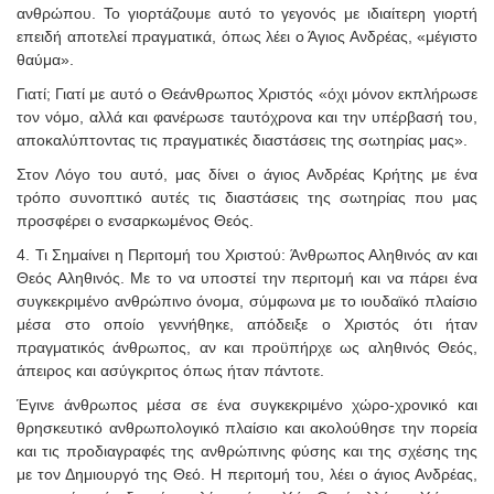
ανθρώπου. Το γιορτάζουμε αυτό το γεγονός με ιδιαίτερη γιορτή
επειδή αποτελεί πραγματικά, όπως λέει ο Άγιος Ανδρέας, «μέγιστο
θαύμα».
Γιατί; Γιατί με αυτό ο Θεάνθρωπος Χριστός «όχι μόνον εκπλήρωσε
τον νόμο, αλλά και φανέρωσε ταυτόχρονα και την υπέρβασή του,
αποκαλύπτοντας τις πραγματικές διαστάσεις της σωτηρίας μας».
Στον Λόγο του αυτό, μας δίνει ο άγιος Ανδρέας Κρήτης με ένα
τρόπο συνοπτικό αυτές τις διαστάσεις της σωτηρίας που μας
προσφέρει ο ενσαρκωμένος Θεός.
4. Τι Σημαίνει η Περιτομή του Χριστού: Άνθρωπος Αληθινός αν και
Θεός Αληθινός. Με το να υποστεί την περιτομή και να πάρει ένα
συγκεκριμένο ανθρώπινο όνομα, σύμφωνα με το ιουδαϊκό πλαίσιο
μέσα στο οποίο γεννήθηκε, απόδειξε ο Χριστός ότι ήταν
πραγματικός άνθρωπος, αν και προϋπήρχε ως αληθινός Θεός,
άπειρος και ασύγκριτος όπως ήταν πάντοτε.
Έγινε άνθρωπος μέσα σε ένα συγκεκριμένο χώρο-χρονικό και
θρησκευτικό ανθρωπολογικό πλαίσιο και ακολούθησε την πορεία
και τις προδιαγραφές της ανθρώπινης φύσης και της σχέσης της
με τον Δημιουργό της Θεό. Η περιτομή του, λέει ο άγιος Ανδρέας,