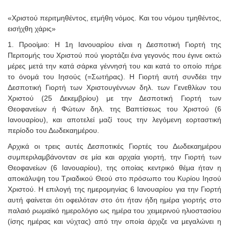
«Χριστού περιτμηθέντος, ετμήθη νόμος. Και του νόμου τμηθέντος,
εισήχθη χάρις»
1. Προοίμιο: Η 1η Ιανουαρίου είναι η Δεσποτική Γιορτή της
Περιτομής του Χριστού πού γιορτάζει ένα γεγονός που έγινε οκτώ
μέρες μετά την κατά σάρκα γέννησή του και κατά το οποίο πήρε
το όνομά του Ιησούς (=Σωτήρας). Η Γιορτή αυτή συνδέει την
Δεσποτική Γιορτή των Χριστουγέννων δηλ. των Γενεθλίων του
Χριστού (25 Δεκεμβρίου) με την Δεσποτική Γιορτή των
Θεοφανείων ή Φώτων δηλ. της Βαπτίσεως του Χριστού (6
Ιανουαρίου), και αποτελεί μαζί τους την λεγόμενη εορταστική
περίοδο του Δωδεκαημέρου.
Αρχικά οι τρεις αυτές Δεσποτικές Γιορτές του Δωδεκαημέρου
συμπεριλαμβάνονταν σε μία και αρχαία γιορτή, την Γιορτή των
Θεοφανείων (6 Ιανουαρίου), της οποίας κεντρικό θέμα ήταν η
αποκάλυψη του Τριαδικού Θεού στο πρόσωπο του Κυρίου Ιησού
Χριστού. Η επιλογή της ημερομηνίας 6 Ιανουαρίου για την Γιορτή
αυτή φαίνεται ότι οφειλόταν στο ότι ήταν ήδη ημέρα γιορτής στο
παλαιό ρωμαϊκό ημερολόγιο ως ημέρα του χειμερινού ηλιοστασίου
(ίσης ημέρας και νύχτας) από την οποία άρχιζε να μεγαλώνει η