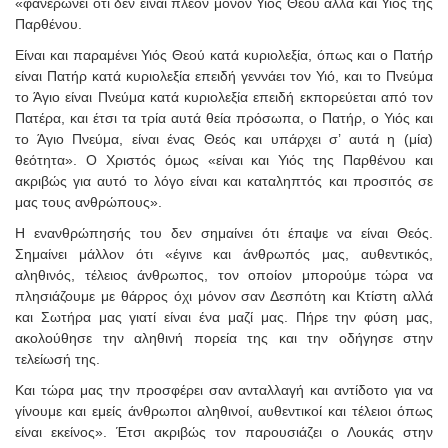
«φανερώνει ότι δεν είναι πλέον μόνον Υιός Θεού αλλά και Υιός της
Παρθένου.
Είναι και παραμένει Υιός Θεού κατά κυριολεξία, όπως και ο Πατήρ
είναι Πατήρ κατά κυριολεξία επειδή γεννάει τον Υιό, και το Πνεύμα
το Άγιο είναι Πνεύμα κατά κυριολεξία επειδή εκπορεύεται από τον
Πατέρα, και έτσι τα τρία αυτά θεία πρόσωπα, ο Πατήρ, ο Υιός και
το Άγιο Πνεύμα, είναι ένας Θεός και υπάρχει σ’ αυτά η (μία)
θεότητα». Ο Χριστός όμως «είναι και Υιός της Παρθένου και
ακριβώς για αυτό το λόγο είναι και καταληπτός και προσιτός σε
μας τους ανθρώπους».
Η ενανθρώπησής του δεν σημαίνει ότι έπαψε να είναι Θεός.
Σημαίνει μάλλον ότι «έγινε και άνθρωπός μας, αυθεντικός,
αληθινός, τέλειος άνθρωπος, τον οποίον μπορούμε τώρα να
πλησιάζουμε με θάρρος όχι μόνον σαν Δεσπότη και Κτίστη αλλά
και Σωτήρα μας γιατί είναι ένα μαζί μας. Πήρε την φύση μας,
ακολούθησε την αληθινή πορεία της και την οδήγησε στην
τελείωσή της.
Και τώρα μας την προσφέρει σαν ανταλλαγή και αντίδοτο για να
γίνουμε και εμείς άνθρωποι αληθινοί, αυθεντικοί και τέλειοι όπως
είναι εκείνος». Έτσι ακριβώς τον παρουσιάζει ο Λουκάς στην