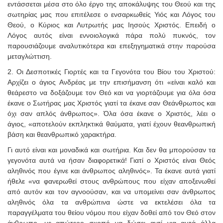
εντάσσεται μέσα στο όλο έργο της αποκάλυψης του Θεού και της
σωτηρίας μας που επιτέλεσε ο ενσαρκωθείς Υιός και Λόγος του
Θεού, ο Κύριος και Λυτρωτής μας Ιησούς Χριστός. Επειδή ο
Λόγος αυτός είναι εννοιολογικά πάρα πολύ πυκνός, τον
παρουσιάζουμε αναλυτικότερα και επεξηγηματικά στην παρούσα
μεταγλώττιση.
2. Οι Δεσποτικές Γιορτές και τα Γεγονότα του Βίου του Χριστού:
Αρχίζει ο άγιος Ανδρέας με την επισήμανση ότι «είναι καλό και
θεάρεστο να δοξάζουμε τον Θεό και να γιορτάζουμε για όλα όσα
έκανε ο Σωτήρας μας Χριστός γιατί τα έκανε σαν Θεάνθρωπος και
όχι σαν απλός άνθρωπος». Όλα όσα έκανε ο Χριστός, λέει ο
άγιος, «αποτελούν εκπληκτικά θαύματα, γιατί έχουν θεανθρωπική
βάση και θεανθρωπικό χαρακτήρα.
Γι αυτό είναι και μοναδικά και σωτήρια. Και δεν θα μπορούσαν τα
γεγονότα αυτά να ήσαν διαφορετικά! Γιατί ο Χριστός είναι Θεός
αληθινός που έγινε και άνθρωπος αληθινός». Τα έκανε αυτά γιατί
ήθελε «να φανερωθεί στους ανθρώπους που είχαν αποξενωθεί
από αυτόν και τον αγνοούσαν, και να υπομείνει σαν άνθρωπος
αληθινός όλα τα ανθρώπινα ώστε να εκτελέσει όλα τα
παραγγέλματα του θείου νόμου που είχαν δοθεί από τον Θεό στον
άνθρωπο, με απώτερο σκοπό να δώσει αντί για αυτά άλλα