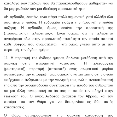
κατάλογο των παιδιών που θα παρακολουθήσουν μαθήματα» και
θα μορφωθούν σαν μια ιδιαίτερη προσωπικότητα.
«Η ογδοάδα, λοιπόν, είναι πάρα πολύ σημαντική γιατί αλλάζει όλα
όσα είναι νηπιώδη. Η εβδομάδα εισάγει την (φυσική) νηπιώδη
αύξηση. Η ογδοάδα, όμως, εισάγει την προοπτική της
(προσωπικής) τελειότητας». Είναι σαφές ότι η τελειότητα
αναφέρεται εδώ στην προσωπική ταυτότητα την οποία αποκτά
κάθε βρέφος που ονοματίζεται. Γιατί όμως γίνεται αυτό με την
περιτομή, την όγδοη ημέρα;
11. Η περιτομή της όγδοης ημέρας δηλώνει μετάβαση από την
σαρκική στην πνευματική κατάσταση. Η τελετουργική
(μυστηριακή) περιτομή (αποκοπή) ενός σωματικού μορίου
συνεπάγεται την απόρριψη μιας σαρκικής κατάστασης στην οποία
εισέρχεται ο άνθρωπος με την γέννησή του, ενώ η αντικατάστασή
της από την ονοματοδοσία συνεπιφέρει την είσοδο του ανθρώπου
σε μια άλλη πνευματική κατάσταση η οποία τον οδηγεί στην
τελείωσή του. Ο άγιος Ανδρέας αναφέρει τον Αβραάμ και τον
πατέρα του τον Θάρα για να διευκρινίσει τις δύο αυτές
καταστάσεις.
Ο Θάρα αντιπροσωπεύει την σαρκική κατάσταση της