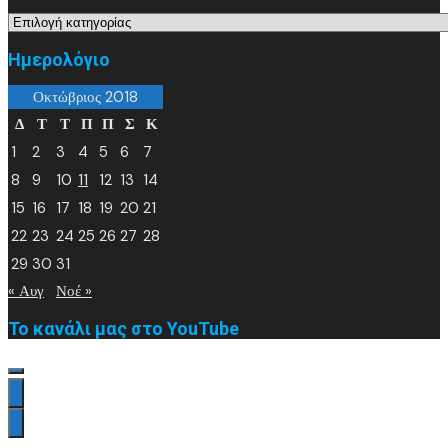
« Αυγ
Νοέ »
Το κανάλι μας στο YouTube
Our website uses cookies to provide you the best
experience. However, by continuing to use our website, you
agree to our use of cookies. For more information, read our
Cookie Policy
.
Accept