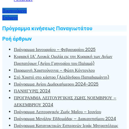
Πρόγραμμα Αγίου Δωδεκαήμερου 2024-2025
ΠΑΝΗΓΥΡΙΣ 2024
ΠΡΟΓΡΑΜΜΑ ΛΕΙΤΟΥΡΓΙΚΗΣ ΖΩΗΣ ΝΟΕΜΒΡΙΟΥ –
ΔΕΚΕΜΒΡΙΟΥ 2024
Πρόγραμμα Λειτουργικής Ζωής Μαΐου – Ιουνίου
Πρόγραμμα Μεγάλης Εβδομάδας – Διακαινησίμου 2024
Πρόγραμμα Κατανυκτικών Εσπερινών Ιεράς Μητροπόλεως
Ακολουθείστε την σελίδα facebook της Ι.Μ.Θ.
ΔΙΑΔΙΚΤΥΑΚΟ ΚΑΝΑΛΙ ΙΕΡΑΣ ΜΗΤΡΟΠΟΛΕΩΣ
ΘΕΣΣΑΛΟΝΙΚΗΣ
https://www.youtube.com/@imthessalonikis
Αγαπητοί επισκέπτες.