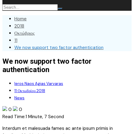
Home
2018
Οκτώβριος
11
We now support two factor authentication
We now support two factor
authentication
Ieros Naos Agias Varvaras
11 Οκτωβρίου 2018
News
0
0
Read Time:
1 Minute, 7 Second
Interdum et malesuada fames ac ante ipsum primis in