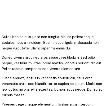
Pellentesque tempor ex nec viverra elementum.
Fusce aliquet, lectus in venenatis sollicitudin, risus erat
venenatis ante, sed blandit tortor sapien ac ipsum. Morbi non
leo luctus mi pharetra egestas. Ut non lacus neque. Donec ac
cursus massa.
Praesent eget neque elementum, finibus arcu interdum,
condimentum felis. Phasellus a consectetur mi, vitae
vestibulum enim. In vitae arcu ante.
Nunc non aliquam mauris. Aenean commodo viverra ex sed
rhoncus. In hac habitasse platea dictumst. Aenean in efficitur
urna, a iaculis elit. Nullam auctor in orci non suscipit. Sed
efficitur aliquam ipsum in suscipit.
Share