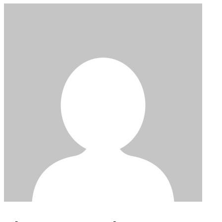
About Post Author
Ieros Naos Agias Varvaras
dimostsav1984@yahoo.gr
Happy
0
%