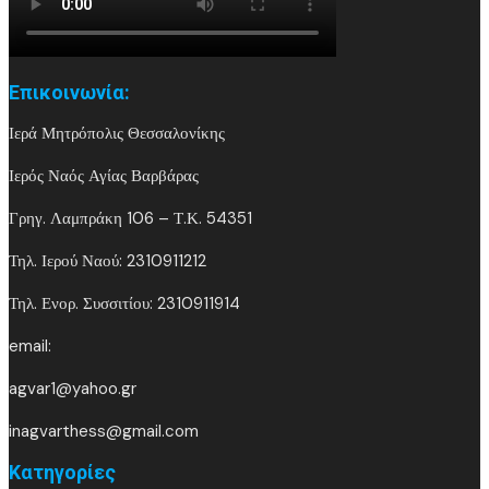
email:
agvar1@yahoo.gr
inagvarthess@gmail.com
Kατηγορίες
Kατηγορίες
Ημερολόγιο
Οκτώβριος 2018
Δ
Τ
Τ
Π
Π
Σ
Κ
1
2
3
4
5
6
7
8
9
10
11
12
13
14
15
16
17
18
19
20
21
22
23
24
25
26
27
28
29
30
31