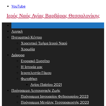
Skip
YouTube
to
Ιερός Ναός Αγίας Βαρβάρας Θεσσαλονίκης
content
Αρχική
Πνευματικό Κέντρο
Χορευτικό Τμήμα Ιερού Ναού
Χορωδία
Διάφορα
Ενοριακό Συσσίτιο
Η Ιστορία μας
Ιεροτελεστία Γάμου
Φωτοθήκη
Αγίου Παϊσίου 2021
Πρόγραμμα Λειτουργικής Ζωής
Πρόγραμμα Ιανουαρίου Φεβρουαρίου 2023
Πρόγραμμα Μεγάλης Τεσσαρακοστής 2023