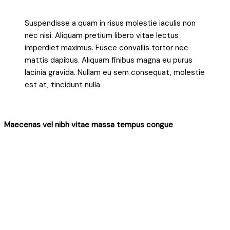
Suspendisse a quam in risus molestie iaculis non
nec nisi. Aliquam pretium libero vitae lectus
imperdiet maximus. Fusce convallis tortor nec
mattis dapibus. Aliquam finibus magna eu purus
lacinia gravida. Nullam eu sem consequat, molestie
est at, tincidunt nulla
Maecenas vel nibh vitae massa tempus congue
Nulla ultricies quis justo non fringilla. Mauris pellentesque
sodales risus a tincidunt. Etiam neque ligula, malesuada non
neque vulputate, ullamcorper maximus dui.
Donec viverra arcu nec eros aliquet vestibulum. Sed odio
neque, vestibulum vitae lorem mattis, lobortis sollicitudin elit.