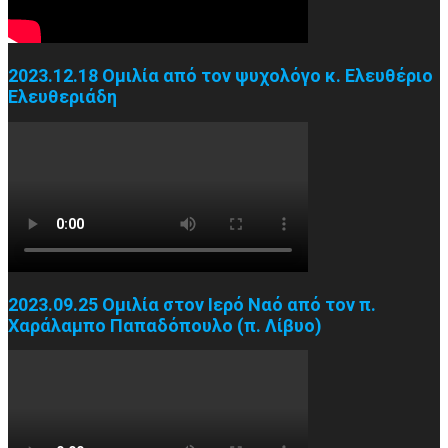
2023.09.25 Ομιλία στον Ιερό Ναό από τον π.
Χαράλαμπο Παπαδόπουλο (π. Λίβυο)
Επικοινωνία:
Ιερά Μητρόπολις Θεσσαλονίκης
Ιερός Ναός Αγίας Βαρβάρας
Γρηγ. Λαμπράκη 106 – Τ.Κ. 54351
Τηλ. Ιερού Ναού: 2310911212
Τηλ. Ενορ. Συσσιτίου: 2310911914