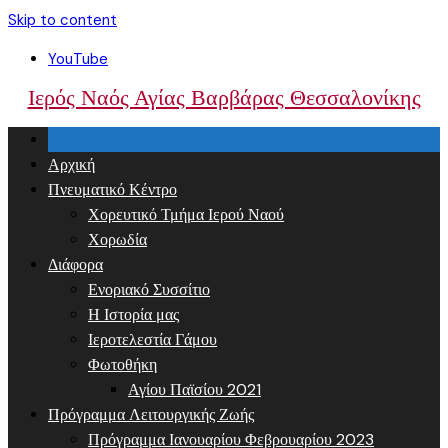
Skip to content
YouTube
Ιερός Ναός Αγίας Βαρβάρας Θεσσαλονίκης
Αρχική
Πνευματικό Κέντρο
Χορευτικό Τμήμα Ιερού Ναού
Χορωδία
Διάφορα
Ενοριακό Συσσίτιο
Η Ιστορία μας
Ιεροτελεστία Γάμου
Φωτοθήκη
Αγίου Παϊσίου 2021
Πρόγραμμα Λειτουργικής Ζωής
Πρόγραμμα Ιανουαρίου Φεβρουαρίου 2023