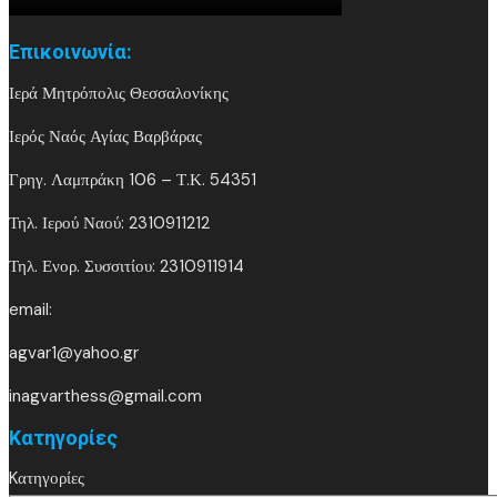
Επικοινωνία:
Ιερά Μητρόπολις Θεσσαλονίκης
Ιερός Ναός Αγίας Βαρβάρας
Γρηγ. Λαμπράκη 106 – Τ.Κ. 54351
Τηλ. Ιερού Ναού: 2310911212
Τηλ. Ενορ. Συσσιτίου: 2310911914
email:
agvar1@yahoo.gr
inagvarthess@gmail.com
Kατηγορίες
Kατηγορίες