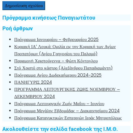
Πρόγραμμα κινήσεως Παναγιωτάτου
Ροή άρθρων
Πρόγραμμα Ιανουαρίου – Φεβρουαρίου 2025
Κυριακή ΙΑ’ Λουκά: Ομιλία εις την Κυριακή των Αγίων
Προπατόρων (Αγίου Γρηγορίου του Παλαμά)
Παραμονὴ Χριστούγεννα – Φώτη Κόντογλου
Στό Χριστό στο κάστρο (Αλεξάνδρου Παπαδιαμάντη)
Πρόγραμμα Αγίου Δωδεκαήμερου 2024-2025
ΠΑΝΗΓΥΡΙΣ 2024
ΠΡΟΓΡΑΜΜΑ ΛΕΙΤΟΥΡΓΙΚΗΣ ΖΩΗΣ ΝΟΕΜΒΡΙΟΥ –
ΔΕΚΕΜΒΡΙΟΥ 2024
Πρόγραμμα Λειτουργικής Ζωής Μαΐου – Ιουνίου
Πρόγραμμα Μεγάλης Εβδομάδας – Διακαινησίμου 2024
Πρόγραμμα Κατανυκτικών Εσπερινών Ιεράς Μητροπόλεως
Ακολουθείστε την σελίδα facebook της Ι.Μ.Θ.