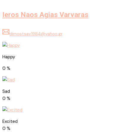
Ieros Naos Agias Varvaras
dimostsav1984@yahoo.gr
Happy
0
%
Sad
0
%
Excited
0
%