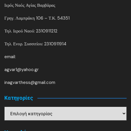
Ιερός Ναός Αγίας Βαρβάρας
Γρηγ. Λαμπράκη 106 – Τ.Κ. 54351
Τηλ. Ιερού Ναού: 2310911212
Τηλ. Ενορ. Συσσιτίου: 2310911914
email:
agvar1@yahoo.gr
inagvarthess@gmail.com
Kατηγορίες
Kατηγορίες