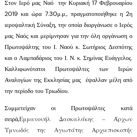
Στον Ιερό μας Ναό την Κυριακή 17 Φεβρουαρίου
2019 και ώρα 7.30μ.μ., πραγματοποιήθηκε η 2η
ιεροψαλτική Σύναξη, την οποία διοργάνωσε ο Ιερός
μας Ναός και μερίμνησαν για την όλη οργάνωση ο
Πρωτοψάλτης του Ι. Ναού κ. Σωτήριος Δεσπότης
και ο Λαμπαδάριος του Ι. Ν. κ. Σημίνας Ευάγγελος.
Καλλιφωνότατοι Πρωτοψάλτες των Ιερών
Αναλογίων της Εκκλησίας μας έψαλλαν μέλη από
την περίοδο του Τριωδίου.
Συμμετείχαν οι Πρωτοψάλτες κατά
Εμμανουήλ Δασκαλάκης – Άρχων
σειρά,
Υμνωδός της Αγιωτάτης Αρχιεπισκοπής