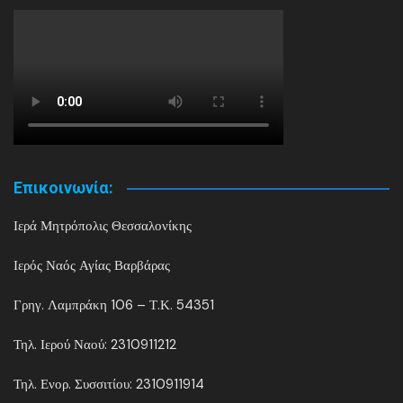
Επικοινωνία:
Ιερά Μητρόπολις Θεσσαλονίκης
Ιερός Ναός Αγίας Βαρβάρας
Γρηγ. Λαμπράκη 106 – Τ.Κ. 54351
Τηλ. Ιερού Ναού: 2310911212
Τηλ. Ενορ. Συσσιτίου: 2310911914