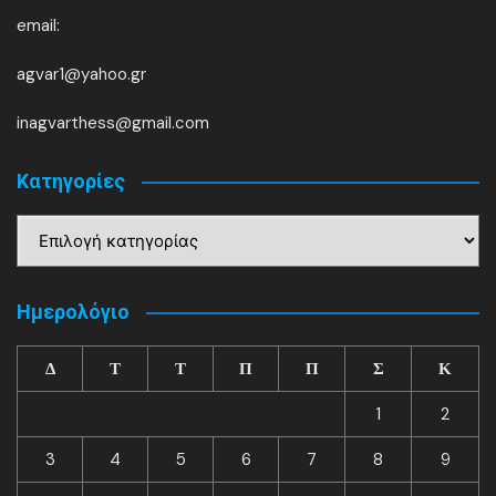
email:
agvar1@yahoo.gr
inagvarthess@gmail.com
Kατηγορίες
Kατηγορίες
Ημερολόγιο
Δ
Τ
Τ
Π
Π
Σ
Κ
1
2
3
4
5
6
7
8
9