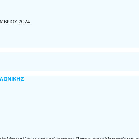
ΜΒΡΙΟΥ 2024
ΑΛΟΝΙΚΗΣ
 Ιεράς Μητροπόλεως με τα κηρύγματα του Παναγιωτάτου Μητροπολίτου μ