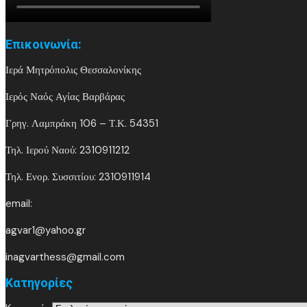
Επικοινωνία:
Ιερά Μητρόπολις Θεσσαλονίκης
Ιερός Ναός Αγίας Βαρβάρας
Γρηγ. Λαμπράκη 106 – Τ.Κ. 54351
Τηλ. Ιερού Ναού: 2310911212
Τηλ. Ενορ. Συσσιτίου: 2310911914
email:
agvar1@yahoo.gr
inagvarthess@gmail.com
Kατηγορίες