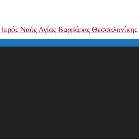
Ιερός Ναός Αγίας Βαρβάρας Θεσσαλονίκης