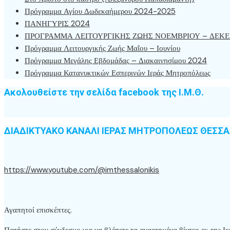
Πρόγραμμα Αγίου Δωδεκαήμερου 2024-2025
ΠΑΝΗΓΥΡΙΣ 2024
ΠΡΟΓΡΑΜΜΑ ΛΕΙΤΟΥΡΓΙΚΗΣ ΖΩΗΣ ΝΟΕΜΒΡΙΟΥ – ΔΕΚΕ
Πρόγραμμα Λειτουργικής Ζωής Μαΐου – Ιουνίου
Πρόγραμμα Μεγάλης Εβδομάδας – Διακαινησίμου 2024
Πρόγραμμα Κατανυκτικών Εσπερινών Ιεράς Μητροπόλεως
Ακολουθείστε την σελίδα facebook της Ι.Μ.Θ.
ΔΙΑΔΙΚΤΥΑΚΟ ΚΑΝΑΛΙ ΙΕΡΑΣ ΜΗΤΡΟΠΟΛΕΩΣ ΘΕΣΣ
https://www.youtube.com/@imthessalonikis
Αγαπητοί επισκέπτες.
Πατήστε στον σύνδεσμο για να βλέπετε τα αναρτημένα βίντεο εκ της