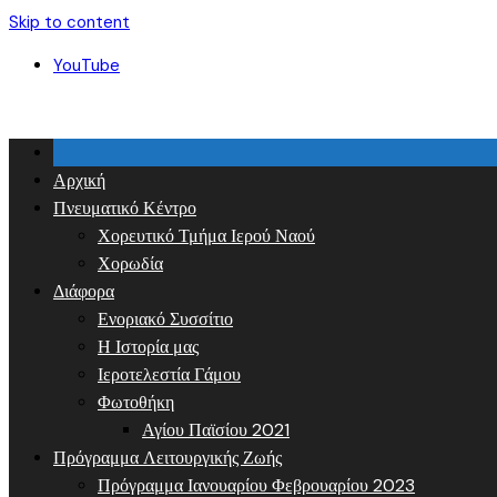
Skip to content
YouTube
Αρχική
Πνευματικό Κέντρο
Χορευτικό Τμήμα Ιερού Ναού
Χορωδία
Διάφορα
Ενοριακό Συσσίτιο
Η Ιστορία μας
Ιεροτελεστία Γάμου
Φωτοθήκη
Αγίου Παϊσίου 2021
Πρόγραμμα Λειτουργικής Ζωής
Πρόγραμμα Ιανουαρίου Φεβρουαρίου 2023