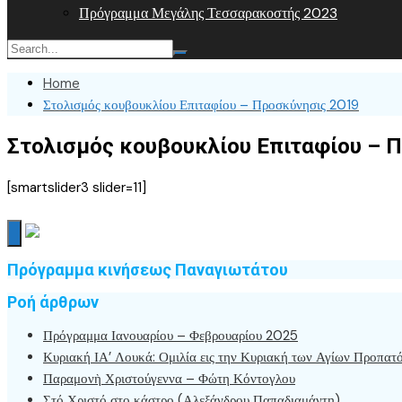
Πρόγραμμα Μεγάλης Τεσσαρακοστής 2023
Home
Στολισμός κουβουκλίου Επιταφίου – Προσκύνησις 2019
Στολισμός κουβουκλίου Επιταφίου – 
[smartslider3 slider=11]
Πρόγραμμα κινήσεως Παναγιωτάτου
Ροή άρθρων
Πρόγραμμα Ιανουαρίου – Φεβρουαρίου 2025
Κυριακή ΙΑ’ Λουκά: Ομιλία εις την Κυριακή των Αγίων Προπατ
Παραμονὴ Χριστούγεννα – Φώτη Κόντογλου
Στό Χριστό στο κάστρο (Αλεξάνδρου Παπαδιαμάντη)