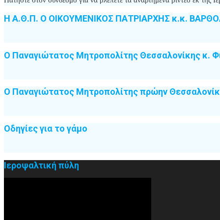
Η Α.Θ.Π. Ο ΟΙΚΟΥΜΕΝΙΚΟΣ ΠΑΤΡΙΑΡΧΗΣ κ.κ. ΒΑΡΘ
Ο Παναγιώτατος Μητροπολίτης Θεσσαλονίκης κ. Φ
Ο Παναγιώτατος Μητροπολίτης πρώην Θεσσαλονίκη
Οδηγίες για το γάμο
Ιεροψαλτική πύλη