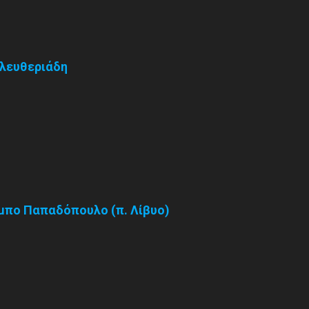
Ελευθεριάδη
αμπο Παπαδόπουλο (π. Λίβυο)