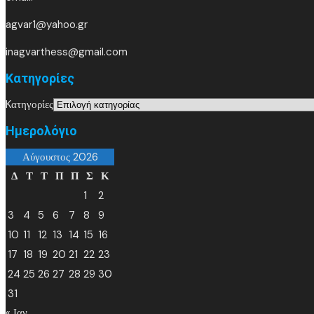
agvar1@yahoo.gr
inagvarthess@gmail.com
Kατηγορίες
Kατηγορίες
Ημερολόγιο
Αύγουστος 2026
Δ
Τ
Τ
Π
Π
Σ
Κ
1
2
3
4
5
6
7
8
9
10
11
12
13
14
15
16
17
18
19
20
21
22
23
24
25
26
27
28
29
30
31
« Ιαν