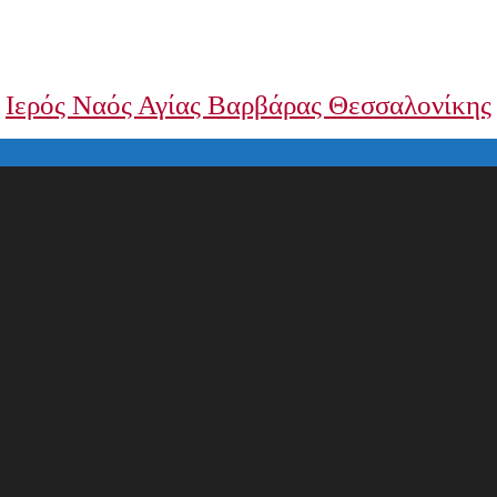
Ιερός Ναός Αγίας Βαρβάρας Θεσσαλονίκης