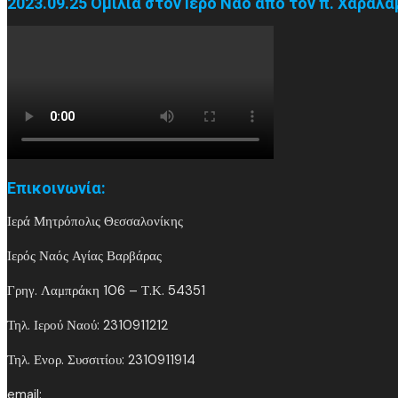
2023.09.25 Ομιλία στον Ιερό Ναό από τον π. Χαράλ
Επικοινωνία:
Ιερά Μητρόπολις Θεσσαλονίκης
Ιερός Ναός Αγίας Βαρβάρας
Γρηγ. Λαμπράκη 106 – Τ.Κ. 54351
Τηλ. Ιερού Ναού: 2310911212
Τηλ. Ενορ. Συσσιτίου: 2310911914
email: