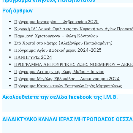
Ροή άρθρων
Πρόγραμμα Ιανουαρίου – Φεβρουαρίου 2025
Κυριακή ΙΑ’ Λουκά: Ομιλία εις την Κυριακή των Αγίων Προπατ
Παραμονὴ Χριστούγεννα – Φώτη Κόντογλου
Στό Χριστό στο κάστρο (Αλεξάνδρου Παπαδιαμάντη)
Πρόγραμμα Αγίου Δωδεκαήμερου 2024-2025
ΠΑΝΗΓΥΡΙΣ 2024
ΠΡΟΓΡΑΜΜΑ ΛΕΙΤΟΥΡΓΙΚΗΣ ΖΩΗΣ ΝΟΕΜΒΡΙΟΥ – ΔΕΚΕ
Πρόγραμμα Λειτουργικής Ζωής Μαΐου – Ιουνίου
Πρόγραμμα Μεγάλης Εβδομάδας – Διακαινησίμου 2024
Πρόγραμμα Κατανυκτικών Εσπερινών Ιεράς Μητροπόλεως
Ακολουθείστε την σελίδα facebook της Ι.Μ.Θ.
ΔΙΑΔΙΚΤΥΑΚΟ ΚΑΝΑΛΙ ΙΕΡΑΣ ΜΗΤΡΟΠΟΛΕΩΣ ΘΕΣΣ