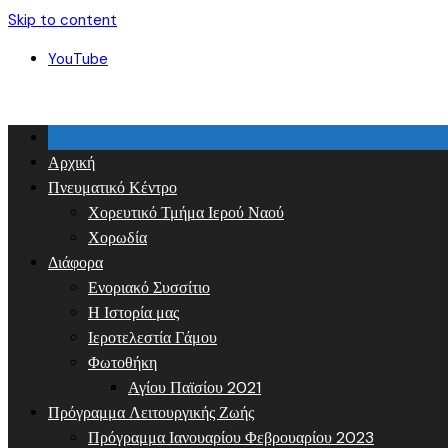
Skip to content
YouTube
Αρχική
Πνευματικό Κέντρο
Χορευτικό Τμήμα Ιερού Ναού
Χορωδία
Διάφορα
Ενοριακό Συσσίτιο
Η Ιστορία μας
Ιεροτελεστία Γάμου
Φωτοθήκη
Αγίου Παϊσίου 2021
Πρόγραμμα Λειτουργικής Ζωής
Πρόγραμμα Ιανουαρίου Φεβρουαρίου 2023