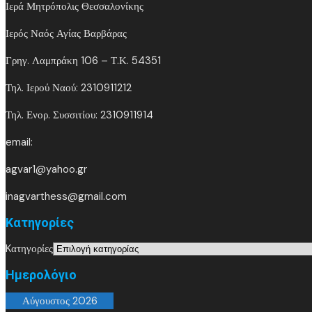
Ιερά Μητρόπολις Θεσσαλονίκης
Ιερός Ναός Αγίας Βαρβάρας
Γρηγ. Λαμπράκη 106 – Τ.Κ. 54351
Τηλ. Ιερού Ναού: 2310911212
Τηλ. Ενορ. Συσσιτίου: 2310911914
email:
agvar1@yahoo.gr
inagvarthess@gmail.com
Kατηγορίες
Kατηγορίες
Ημερολόγιο
Αύγουστος 2026