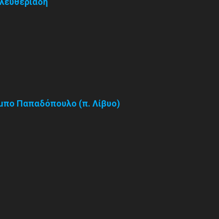
Ελευθεριάδη
αμπο Παπαδόπουλο (π. Λίβυο)