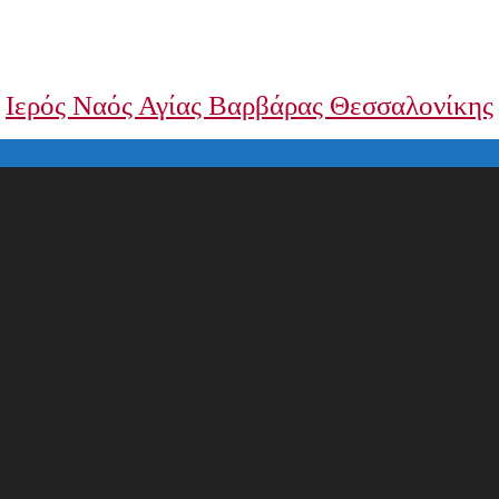
Ιερός Ναός Αγίας Βαρβάρας Θεσσαλονίκης