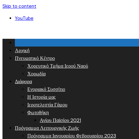
Skip to content
YouTube
Αρχική
Πνευματικό Κέντρο
Χορευτικό Τμήμα Ιερού Ναού
Χορωδία
Διάφορα
Ενοριακό Συσσίτιο
Η Ιστορία μας
Ιεροτελεστία Γάμου
Φωτοθήκη
Αγίου Παϊσίου 2021
Πρόγραμμα Λειτουργικής Ζωής
Πρόγραμμα Ιανουαρίου Φεβρουαρίου 2023