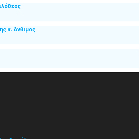
ιλόθεος
ς κ. Άνθιμος