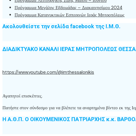
Πρόγραμμα Λειτουργικής Ζωής Μαΐου – Ιουνίου
Πρόγραμμα Μεγάλης Εβδομάδας – Διακαινησίμου 2024
Πρόγραμμα Κατανυκτικών Εσπερινών Ιεράς Μητροπόλεως
Ακολουθείστε την σελίδα facebook της Ι.Μ.Θ.
ΔΙΑΔΙΚΤΥΑΚΟ ΚΑΝΑΛΙ ΙΕΡΑΣ ΜΗΤΡΟΠΟΛΕΩΣ ΘΕΣΣ
https://www.youtube.com/@imthessalonikis
Αγαπητοί επισκέπτες.
Πατήστε στον σύνδεσμο για να βλέπετε τα αναρτημένα βίντεο εκ της
Η Α.Θ.Π. Ο ΟΙΚΟΥΜΕΝΙΚΟΣ ΠΑΤΡΙΑΡΧΗΣ κ.κ. ΒΑΡΘ