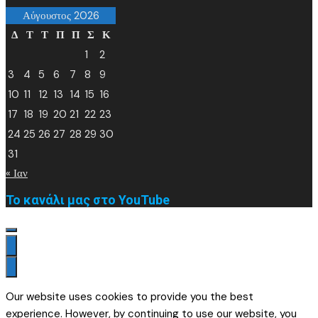
Αύγουστος 2026
Δ
Τ
Τ
Π
Π
Σ
Κ
1
2
3
4
5
6
7
8
9
10
11
12
13
14
15
16
17
18
19
20
21
22
23
24
25
26
27
28
29
30
31
« Ιαν
Το κανάλι μας στο YouTube
Our website uses cookies to provide you the best
experience. However, by continuing to use our website, you