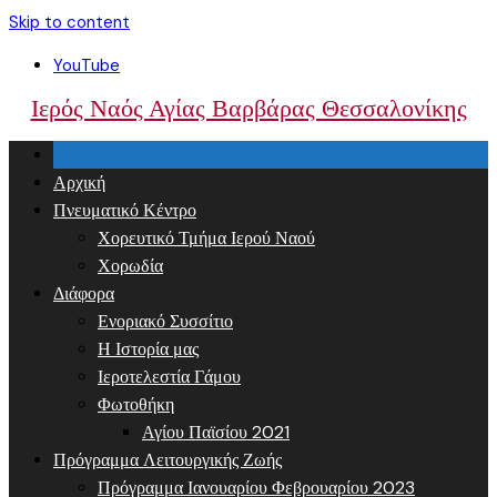
Skip to content
YouTube
Ιερός Ναός Αγίας Βαρβάρας Θεσσαλονίκης
Αρχική
Πνευματικό Κέντρο
Χορευτικό Τμήμα Ιερού Ναού
Χορωδία
Διάφορα
Ενοριακό Συσσίτιο
Η Ιστορία μας
Ιεροτελεστία Γάμου
Φωτοθήκη
Αγίου Παϊσίου 2021
Πρόγραμμα Λειτουργικής Ζωής
Πρόγραμμα Ιανουαρίου Φεβρουαρίου 2023