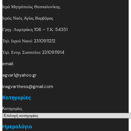
Ιερά Μητρόπολις Θεσσαλονίκης
Ιερός Ναός Αγίας Βαρβάρας
Γρηγ. Λαμπράκη 106 – Τ.Κ. 54351
Τηλ. Ιερού Ναού: 2310911212
Τηλ. Ενορ. Συσσιτίου: 2310911914
email:
agvar1@yahoo.gr
inagvarthess@gmail.com
Kατηγορίες
Kατηγορίες
Ημερολόγιο