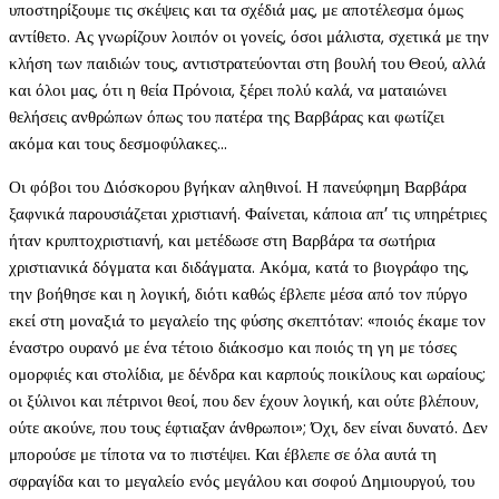
υποστηρίξουμε τις σκέψεις και τα σχέδιά μας, με αποτέλεσμα όμως
αντίθετο. Ας γνωρίζουν λοιπόν οι γονείς, όσοι μάλιστα, σχετικά με την
κλήση των παιδιών τους, αντιστρατεύονται στη βουλή του Θεού, αλλά
και όλοι μας, ότι η θεία Πρόνοια, ξέρει πολύ καλά, να ματαιώνει
θελήσεις ανθρώπων όπως του πατέρα της Βαρβάρας και φωτίζει
ακόμα και τους δεσμοφύλακες…
Οι φόβοι του Διόσκορου βγήκαν αληθινοί. Η πανεύφημη Βαρβάρα
ξαφνικά παρουσιάζεται χριστιανή. Φαίνεται, κάποια απ’ τις υπηρέτριες
ήταν κρυπτοχριστιανή, και μετέδωσε στη Βαρβάρα τα σωτήρια
χριστιανικά δόγματα και διδάγματα. Ακόμα, κατά το βιογράφο της,
την βοήθησε και η λογική, διότι καθώς έβλεπε μέσα από τον πύργο
εκεί στη μοναξιά το μεγαλείο της φύσης σκεπτόταν: «ποιός έκαμε τον
έναστρο ουρανό με ένα τέτοιο διάκοσμο και ποιός τη γη με τόσες
ομορφιές και στολίδια, με δένδρα και καρπούς ποικίλους και ωραίους;
οι ξύλινοι και πέτρινοι θεοί, που δεν έχουν λογική, και ούτε βλέπουν,
ούτε ακούνε, που τους έφτιαξαν άνθρωποι»; Όχι, δεν είναι δυνατό. Δεν
μπορούσε με τίποτα να το πιστέψει. Και έβλεπε σε όλα αυτά τη
σφραγίδα και το μεγαλείο ενός μεγάλου και σοφού Δημιουργού, του