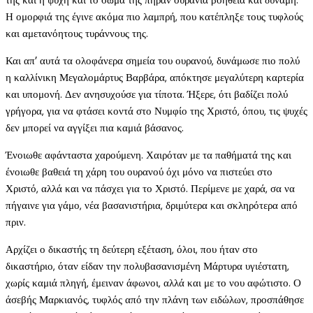
Η ομορφιά της έγινε ακόμα πιο λαμπρή, που κατέπληξε τους τυφλούς
και αμετανόητους τυράννους της.
Και απ’ αυτά τα ολοφάνερα σημεία του ουρανού, δυνάμωσε πιο πολύ
η καλλίνικη Μεγαλομάρτυς Βαρβάρα, απόκτησε μεγαλύτερη καρτερία
και υπομονή. Δεν ανησυχούσε για τίποτα. Ήξερε, ότι βαδίζει πολύ
γρήγορα, για να φτάσει κοντά στο Νυμφίο της Χριστό, όπου, τις ψυχές
δεν μπορεί να αγγίξει πια καμιά βάσανος.
Ένοιωθε αφάνταστα χαρούμενη. Χαιρόταν με τα παθήματά της και
ένοιωθε βαθειά τη χάρη του ουρανού όχι μόνο να πιστεύει στο
Χριστό, αλλά και να πάσχει για το Χριστό. Περίμενε με χαρά, σα να
πήγαινε για γάμο, νέα βασανιστήρια, δριμύτερα και σκληρότερα από
πριν.
Αρχίζει ο δικαστής τη δεύτερη εξέταση, όλοι, που ήταν στο
δικαστήριο, όταν είδαν την πολυβασανισμένη Μάρτυρα υγιέστατη,
χωρίς καμιά πληγή, έμειναν άφωνοι, αλλά και με το νου αφώτιστο. Ο
άσεβής Μαρκιανός, τυφλός από την πλάνη των ειδώλων, προσπάθησε