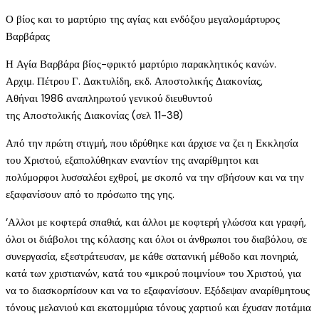
Ο βίος και το μαρτύριο της αγίας και ενδόξου μεγαλομάρτυρος
Βαρβάρας
Η Αγία Βαρβάρα βίος-φρικτό μαρτύριο παρακλητικός κανών.
Αρχιμ. Πέτρου Γ. Δακτυλίδη, εκδ. Αποστολικής Διακονίας,
Αθήναι 1986 αναπληρωτού γενικού διευθυντού
της Αποστολικής Διακονίας (σελ 11-38)
Από την πρώτη στιγμή, που ιδρύθηκε και άρχισε να ζει η Εκκλησία
του Χριστού, εξαπολύθηκαν εναντίον της αναρίθμητοι και
πολύμορφοι λυσσαλέοι εχθροί, με σκοπό να την σβήσουν και να την
εξαφανίσουν από το πρόσωπο της γης.
‘Αλλοι με κοφτερά σπαθιά, και άλλοι με κοφτερή γλώσσα και γραφή,
όλοι οι διάβολοι της κόλασης και όλοι οι άνθρωποι του διαβόλου, σε
συνεργασία, εξεστράτευσαν, με κάθε σατανική μέθοδο και πονηριά,
κατά των χριστιανών, κατά του «μικρού ποιμνίου» του Χριστού, για
να το διασκορπίσουν και να το εξαφανίσουν. Εξόδεψαν αναρίθμητους
τόνους μελανιού και εκατομμύρια τόνους χαρτιού και έχυσαν ποτάμια