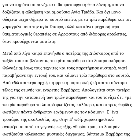
για να κηρύττεται συνέχεια η θαυματουργική θεία δύναμη, και να
δοξάζεται η αδιαίρετη και ομοούσια Αγία Τριάδα. Και όχι μόνο
σώζεται μέχρι σήμερα το λουτρό εκείνο, με τα τρία παράθυρα και τον
χαραγμένο από την αγία Σταυρό, αλλά και κάνει μέχρι σήμερα
θαυματουργικές θεραπείες σε Αρρώστους από διάφορες αρρώστιες,
όταν προσέρχονται με πίστη.
Μετά από λίγο καιρό επανήλθε ο πατέρας της Διόσκορος από το
ταξίδι του και βλέποντας το τρίτο παράθυρο στο λουτρό απόρησε.
Φώναξε αμέσως τους τεχνίτες και τους παρατήρησε αυστηρά, γιατί
παραβήκανε την εντολή του, και κάμανε τρία παράθυρα στο λουτρό.
Από εδώ και πέρα αρχίζει η φρικτή μαρτυρική ζωή και το σύντομο
τέλος της σεμνής και ενάρετης Βαρβάρας. Απολογείται στον πατέρα
της για την κατασκευή των τριών παραθύρων και του τονίζει ότι, «με
τα τρία παράθυρα το λουτρό φωτίζεται, καλύτερα, και οι τρεις θυρίδες
φωτίζουν πάντα άνθρωπον ερχόμενον εις τον κόσμον». Σ’ ένα
τροπάριο της ακολουθίας της, στην Ε’ ωδή, χαρακτηριστικά
αναφέρεται αυτό το γεγονός ως εξής: «θυρίσι τρισί, το λουτρόν
φωτίζεσθαι κελεύσασα, μυστικώς διέγραψας, βάπτισμα Βαρβάρα της