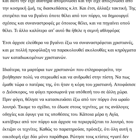
και διότι την είχε αυστηρά απομονώσει και την είχε αποξενώσει από
την κοσμική ζωή, τις διασκεδάσεις κ.λπ. Και έτσι, άλλαξε τακτική. Της
επιτρέπει πια να βγαίνει όποτε θέλει από τον πύργο, να δημιουργεί
σχέσεις και συναναστροφές με όποιους θέλει, και να πηγαίνει οπού
θέλει. Τι άλλο καλύτερο απ’ αυτό θα ήθελε η σεμνή αθληφόρα;
Έτσι άρχισε ελεύθερα να βγαίνει έξω να συναναστρέφεται χριστιανές,
και με πολλή προφύλαξη να παρακολουθεί ακολουθίες και κηρύγματα
των καταδιωκομένων χριστιανών.
Ιδιαίτερα, τα μαρτύρια των χριστιανών που επληροφορείτο, την
βοήθησαν πολύ, να στερεωθεί και να ανδρωθεί στην πίστη. Να πως
έμαθε τώρα ο πατέρας της, ότι ήταν η κόρη του χριστιανή. Αποφάσισε
ο Διόσκορος, να φύγει προσωρινά για υπόθεσή του σε άλλη χώρα.
Πριν φύγει, θέλησε να κατασκευάσει έξω από τον πύργο ένα ωραίο
λουτρό. Έκαμε το σχέδιο, το έδωσε στους τεχνίτες, με τις ανάλογες
οδηγίες και έφυγε για τις υποθέσεις του. Κάποια μέρα η Αγία,
κατέβηκε από τον πύργο και άρχισε να περιεργάζεται το λουτρό, που
έκτιζαν οι τεχνίτες. Καθώς το παρατηρούσε, πρόσεξε, ότι όλη αυτή η
οικοδομή είχε δύο μόνο παράθυρα. Ρώτησε τους κτίστες «γιατί δεν