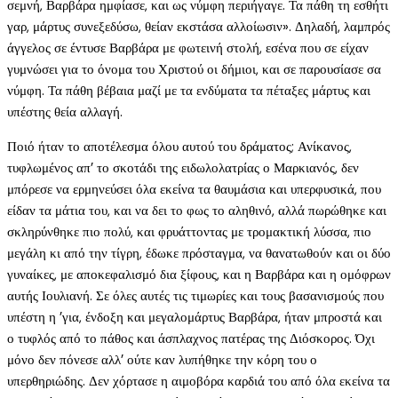
σεμνή, Βαρβάρα ημφίασε, και ως νύμφη περιήγαγε. Τα πάθη τη εσθήτι
γαρ, μάρτυς συνεξεδύσω, θείαν εκστάσα αλλοίωσιν». Δηλαδή, λαμπρός
άγγελος σε έντυσε Βαρβάρα με φωτεινή στολή, εσένα που σε είχαν
γυμνώσει για το όνομα του Χριστού οι δήμιοι, και σε παρουσίασε σα
νύμφη. Τα πάθη βέβαια μαζί με τα ενδύματα τα πέταξες μάρτυς και
υπέστης θεία αλλαγή.
Ποιό ήταν το αποτέλεσμα όλου αυτού του δράματος; Ανίκανος,
τυφλωμένος απ’ το σκοτάδι της ειδωλολατρίας ο Μαρκιανός, δεν
μπόρεσε να ερμηνεύσει όλα εκείνα τα θαυμάσια και υπερφυσικά, που
είδαν τα μάτια του, και να δει το φως το αληθινό, αλλά πωρώθηκε και
σκληρύνθηκε πιο πολύ, και φρυάττοντας με τρομακτική λύσσα, πιο
μεγάλη κι από την τίγρη, έδωκε πρόσταγμα, να θανατωθούν και οι δύο
γυναίκες, με αποκεφαλισμό δια ξίφους, και η Βαρβάρα και η ομόφρων
αυτής Ιουλιανή. Σε όλες αυτές τις τιμωρίες και τους βασανισμούς που
υπέστη η ’για, ένδοξη και μεγαλομάρτυς Βαρβάρα, ήταν μπροστά και
ο τυφλός από το πάθος και άσπλαχνος πατέρας της Διόσκορος. Όχι
μόνο δεν πόνεσε αλλ’ ούτε καν λυπήθηκε την κόρη του ο
υπερθηριώδης. Δεν χόρτασε η αιμοβόρα καρδιά του από όλα εκείνα τα