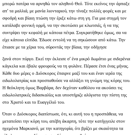
μπορώ πατέρα να αρνηθώ τον αληθινό Θεό. Τότε εκείνος την άρπαξε
απ’ τα μαλλιά, με μανία λιονταριού, την τίναξε πολλές φορές και με
σφοδρή και βίαιη πτώση την έριξε κάτω στη γη. Για μια στιγμή τον
κατάλαβε φονική ορμή, να την σκοτώσει με κλωτσιές, ή να της
συντρίψει την κεφαλή με κάποια πέτρα. Συγκρατήθηκε όμως, σα να
είχε κάποια ελπίδα. Έδωσε εντολή να τη σηκώσουν από κάτω. Την
έπιασε με τα χέρια του, σύροντάς την βίαια, την οδήγησε
ξανά στον πύργο. Εκεί την έκλεισε σ’ ένα μικρό δωμάτιο με σιδερένια
κάγκελα και έβαλε φρουρούς να τη φυλάνε. Πέρασε έτσι ένας μήνας.
Κάθε δυο μέρες ο Διόσκορος έπαιρνε μαζί του και έναν ιερέα της
ειδωλολατρίας και προσπαθούσε να αλλάξει τη γνώμη της κόρης του.
Η θεόκλητη όμως Βαρβάρα, δεν δεχόταν καθόλου να ακούσει τις
ειδωλολατρικές διδασκαλίες και υποστήριζε αλύγιστα την πίστη της
στο Χριστό και το Ευαγγέλιό του.
Όταν ο Διόσκορος διαπίστωσε, ότι, κι αυτή του η προσπάθεια, να
μεταπείσει την κόρη του, απέβη άκαρπη, τότε την κατήγγειλε στον
ηγεμόνα Μαρκιανό, με την κατηγορία, ότι βρίζει με σκαιότητα τα