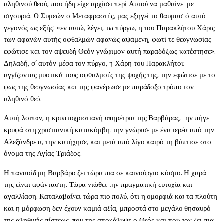
αληθινού θεού, που ήδη είχε αρχίσει περί Αυτού να μαθαίνει με
σιγουριά. Ο Συμεών ο Μεταφραστής, μας εξηγεί το θαυμαστό αυτό
γεγονός ως εξής: «εν αυτώ, λέγει, τω πύργω, η του Παρακλήτου Χάρις
των αφανών αυτής οφθαλμών αφανώς αψάμένη, φωτί τε θεογνωσίας
εφώτισε και τον αψευδή Θεόν γνώριμον αυτή παραδόξως κατέστησε».
Δηλαδή, σ’ αυτόν μέσα τον πύργο, η Χάρη του Παρακλήτου
αγγίζοντας μυστικά τους οφθαλμούς της ψυχής της, την εφώτισε με το
φως της θεογνωσίας και της φανέρωσε με παράδοξο τρόπο τον
αληθινό θεό.
Αυτή λοιπόν, η κρυπτοχριστιανή υπηρέτρια της Βαρβάρας, την πήγε
κρυφά στη χριστιανική κατακόμβη, την γνώρισε με ένα ιερέα από την
Αλεξάνδρεια, την κατήχησε, και μετά από λίγο καιρό τη βάπτισε στο
όνομα της Αγίας Τριάδος.
Η παναοίδιμη Βαρβάρα ζει τώρα πια σε καινούργιο κόσμο. Η χαρά
της είναι αφάνταστη. Τώρα νιώθει την πραγματική ευτυχία και
αγαλλίαση. Καταλαβαίνει τώρα πιο πολύ, ότι η ομορφιά και τα πλούτη
και η μόρφωση δεν έχουν καμιά αξία, μπροστά στο μεγάλο θησαυρό
της αληθινής πίστεως, που της αποκάλυψε ο Θεός και που τον ζει πια