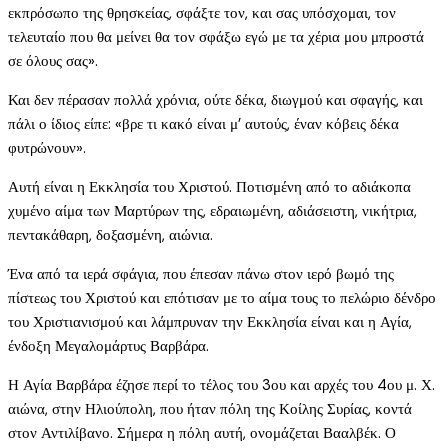
εκπρόσωπο της θρησκείας, σφάξτε τον, και σας υπόσχομαι, τον
τελευταίο που θα μείνει θα τον σφάξω εγώ με τα χέρια μου μπροστά
σε όλους σας».
Και δεν πέρασαν πολλά χρόνια, ούτε δέκα, διωγμού και σφαγής, και
πάλι ο ίδιος είπε: «βρε τι κακό είναι μ’ αυτούς, έναν κόβεις δέκα
φυτρώνουν».
Αυτή είναι η Εκκλησία του Χριστού. Ποτισμένη από το αδιάκοπα
χυμένο αίμα των Μαρτύρων της, εδραιωμένη, αδιάσειστη, νικήτρια,
πεντακάθαρη, δοξασμένη, αιώνια.
Ένα από τα ιερά σφάγια, που έπεσαν πάνω στον ιερό βωμό της
πίστεως του Χριστού και επότισαν με το αίμα τους το πελώριο δένδρο
του Χριστιανισμού και λάμπρυναν την Εκκλησία είναι και η Αγία,
ένδοξη Μεγαλομάρτυς Βαρβάρα.
Η Αγία Βαρβάρα έζησε περί το τέλος του 3ου και αρχές του 4ου μ. Χ.
αιώνα, στην Ηλιούπολη, που ήταν πόλη της Κοίλης Συρίας, κοντά
στον Αντιλίβανο. Σήμερα η πόλη αυτή, ονομάζεται Βααλβέκ. Ο