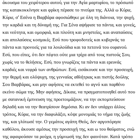
άκουσμα του χειρότερου αυτού, για την Αγία μαρτυρίου, το πρόσωπό
της κατακοκκίνησε και φρίκη πέρασε το πνεύμα της. Αλλά ω Κύριε,
Κύριε, σ’ Εσένα η Βαρβάρα αφοσιώθηκε με όλη τη διάνοια, την ψυχή,
την καρδιά και τη δύναμή της. Για Σένα αψήφισε τα πάντα, και γονείς,
και νεότητα, και ομορφιά, και πλούτη και μνηστείες, και αναπαύσεις
και απολαύσεις κοσμικές. Εσύ που τροφοδοτείς και κυβερνάς τα
πάντα και προνοείς για τα λουλούδια και τα πετεινά του ουρανού.
Εσύ, που είπες, ότι δεν πέφτει ούτε μια τρίχα από τους πιστούς Σου,
χωρίς να το θελήσεις. Εσύ, που γνωρίζεις τα πάντα και ερευνάς
καρδιές και νεφρά των ανθρώπων. Εσύ, εισάκουσε και την προσευχή,
την θερμή και ολόψυχη, της γενναίας αθλήτριας και πιστής δούλης
Σου Βαρβάρας, και μην αφήσεις να εκτεθεί το αγνό και παρθένο
εκείνο σώμα της. Μην αφήσεις, Δίκαιε, να πραγματοποιηθεί αυτό που
με σατανική έμπνευση της προετοιμάζουν, να την εκπομπεύσουν
δηλαδή και να την θεατρίσουν δημόσια. Κι αν δεν υπάρχει άλλος
τρόπος, Κύριε, να την διαφυλάξει, κόψε μονομιάς το νήμα της ζωής
της, και γλύτωσέ την. Ο γεμάτος αγάπη Θεός, δεν αργοπόρησε
καθόλου, άκουσε αμέσως την προσευχή της, και ω του θαύματος, ενώ
της αφαιρούσαν τα ρούχα, η γύμνωσή της δεν φαινόταν. Κατά τρόπο