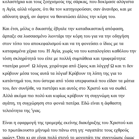
κολαστήρια και τους ξεσχισμούς της σάρκας, που δοκίμασε αλύγιστα
η Αγία, αλλά νόμισε, ότι θα τον κατηγορούσαν, σαν άνανδρο, και με
αδύνατη ψυχή, αν άφηνε να θανατώσει άλλος την κόρη του.
Και έτσι, μόλις ο δικαστής έβγαλε την καταδικαστική απόφαση,
άρπαξε σα λυσσασμένο λιοντάρι την κόρη του για να την οδηγήση
στον τόπο του αποκεφαλισμού και να τη φονεύσει ο ίδιος με τα
καταραμένα χέρια του. Η Αγία, χωρίς να του καταλογίσει καθόλου την
τόση σκληρότητά του είπε με πολλή συμπάθεια και τρυφερότητα:
«πατέρα μου»!  Ω λόγια, χειρότερα από ξίφος και λόγχη! Ω και τι δεν
κρύβουν μέσα τους αυτά τα λόγια! Κρύβουν τη λύπη της για το
κατάντημά του, που ύστερα από τόσα υπερφυσικά που είδαν τα μάτια
του, δεν συνήλθε, να πιστέψει και αυτός στο Χριστό και να σωθεί.
Αλλά ακόμα πιο πολύ και κυρίως κρύβουν τη συγγνώμη και την
αγάπη, τη συγχώρηση στο φονιά πατέρα. Εδώ είναι η άφθαστη
τελειότητα της ’γιας.
Είναι η εφαρμογή της τρομερής εκείνης διακήρυξης του Χριστού και
το πρωτάκουστο μήνυμά του πάνω στη γη: «αγαπάτε τους εχθρούς
υμών». Όσο κι αν είναι πολύ στενό το μονοπάτι της συγγνώμης όμως