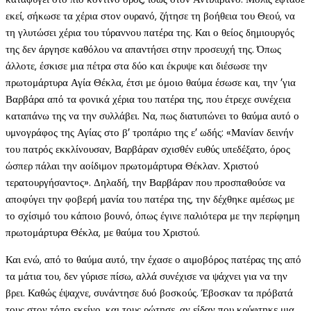
εκεί, σήκωσε τα χέρια στον ουρανό, ζήτησε τη βοήθεια του Θεού, να
τη γλυτώσει χέρια του τύραννου πατέρα της. Και ο θείος δημιουργός
της δεν άργησε καθόλου να απαντήσει στην προσευχή της. Όπως
άλλοτε, έσκισε μια πέτρα στα δύο και έκρυψε και διέσωσε την
πρωτομάρτυρα Αγία Θέκλα, έτσι με όμοιο θαύμα έσωσε και, την ’για
Βαρβάρα από τα φονικά χέρια του πατέρα της, που έτρεχε συνέχεια
καταπάνω της να την συλλάβει. Να, πως διατυπώνει το θαύμα αυτό ο
υμνογράφος της Αγίας στο β’ τροπάριο της ε’ ωδής: «Μανίαν δεινήν
του πατρός εκκλίνουσαν, Βαρβάραν σχισθέν ευθύς υπεδέξατο, όρος
ώσπερ πάλαι την αοίδιμον πρωτομάρτυρα Θέκλαν. Χριστού
τερατουργήσαντος». Δηλαδή, την Βαρβάραν που προσπαθούσε να
αποφύγει την φοβερή μανία του πατέρα της, την δέχθηκε αμέσως με
το σχίσιμό του κάποιο βουνό, όπως έγινε παλιότερα με την περίφημη
πρωτομάρτυρα Θέκλα, με θαύμα του Χριστού.
Και ενώ, από το θαύμα αυτό, την έχασε ο αιμοβόρος πατέρας της από
τα μάτια του, δεν γύρισε πίσω, αλλά συνέχισε να ψάχνει για να την
βρει. Καθώς έψαχνε, συνάντησε δυό βοσκούς. Έβοσκαν τα πρόβατά
τους στον τόπο εκείνο, και τους ρώτησε, αν είδαν που κρύφτηκε μια