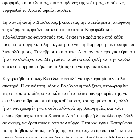
ομορφιάς και ο πλούτος, ούτε οι ηδονές της νεότητος, αφού είχες
νυμφευθεί το Χριστό ωραία παρθένε.
Τη στιγμή αυτή ο Διόσκορος, βλέποντας την αμετάτρεπτη απόφαση
της κόρης του, φούντωσε από το κακό του. Κορυφώθηκε ο
ειδωλολατρικός φανατισμός του. ’δειασε η καρδιά του από κάθε
πατρική στοργή και όλη η αγάπη του για τη Βαρβάρα μετατράπηκε σε
λυσσαλέο μίσος. Την έβρισε σκαιότατα. Λησμόνησε πέρα για πέρα, ότι
ήταν το σπλάχνο του. Με γεμάτα τα μάτια από χολή και την καρδιά
του από φαρμάκι, σήκωσε το ξίφος του να την σκοτώσει.
Συγκρατήθηκε όμως. Και έδωσε εντολή να την περιορίσουν πολύ
αυστηρά. Η σεμνότατη μάρτυς Βαρβάρα εμποδίζεται, περιωρισμένη
τώρα μέσα στα σίδερα και κάτω απ’ τα μάτια των φρουρών της, να
εκτελέσει τα θρησκευτικά της καθήκοντα, και όχι μόνο αυτό, αλλά
ήταν υποχρεωμένη να ακούει ολόγυρά της βλασφημίες και κάθε
είδους βρισιές κατά του Χριστού. Αυτή η φοβερή δυσκολία, την έβαλε
σε σκέψη, να δραπετεύσει από τον πύργο. Έτσι και έγινε. Κατόρθωσε
με τη βοήθεια κάποιας πιστής της υπηρέτριας, να δραπετεύσει και να
καταφύγει στο πιο κοντινό όρος, ίσως στον Αντιλίβανο. Μόλις έφτασε