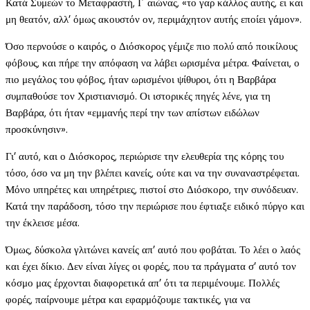
Κατά Συμεών το Μεταφραστή, Ι΄ αιώνας, «το γαρ κάλλος αυτής, ει και
μη θεατόν, αλλ’ όμως ακουστόν ον, περιμάχητον αυτής εποίει γάμον».
Όσο περνούσε ο καιρός, ο Διόσκορος γέμιζε πιο πολύ από ποικίλους
φόβους, και πήρε την απόφαση να λάβει ωρισμένα μέτρα. Φαίνεται, ο
πιο μεγάλος του φόβος, ήταν ωρισμένοι ψίθυροι, ότι η Βαρβάρα
συμπαθούσε τον Χριστιανισμό. Οι ιστορικές πηγές λένε, για τη
Βαρβάρα, ότι ήταν «εμμανής περί την των απίστων ειδώλων
προσκύνησιν».
Γι’ αυτό, και ο Διόσκορος, περιώρισε την ελευθερία της κόρης του
τόσο, όσο να μη την βλέπει κανείς, ούτε και να την συναναστρέφεται.
Μόνο υπηρέτες και υπηρέτριες, πιστοί στο Διόσκορο, την συνόδευαν.
Κατά την παράδοση, τόσο την περιώρισε που έφτιαξε ειδικό πύργο και
την έκλεισε μέσα.
Όμως, δύσκολα γλιτώνει κανείς απ’ αυτό που φοβάται. Το λέει ο λαός
και έχει δίκιο. Δεν είναι λίγες οι φορές, που τα πράγματα σ’ αυτό τον
κόσμο μας έρχονται διαφορετικά απ’ ότι τα περιμένουμε. Πολλές
φορές, παίρνουμε μέτρα και εφαρμόζουμε τακτικές, για να