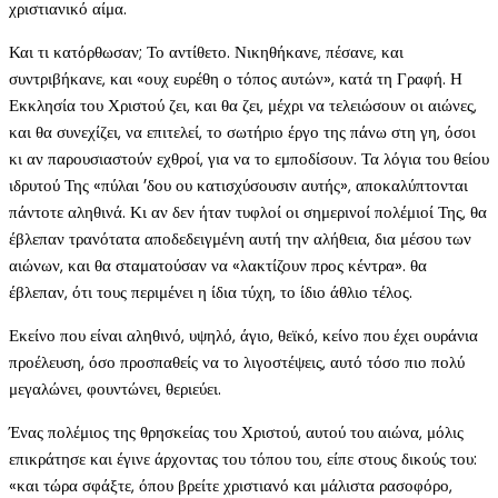
χριστιανικό αίμα.
Και τι κατόρθωσαν; Το αντίθετο. Νικηθήκανε, πέσανε, και
συντριβήκανε, και «ουχ ευρέθη ο τόπος αυτών», κατά τη Γραφή. Η
Εκκλησία του Χριστού ζει, και θα ζει, μέχρι να τελειώσουν οι αιώνες,
και θα συνεχίζει, να επιτελεί, το σωτήριο έργο της πάνω στη γη, όσοι
κι αν παρουσιαστούν εχθροί, για να το εμποδίσουν. Τα λόγια του θείου
ιδρυτού Της «πύλαι ’δου ου κατισχύσουσιν αυτής», αποκαλύπτονται
πάντοτε αληθινά. Κι αν δεν ήταν τυφλοί οι σημερινοί πολέμιοί Της, θα
έβλεπαν τρανότατα αποδεδειγμένη αυτή την αλήθεια, δια μέσου των
αιώνων, και θα σταματούσαν να «λακτίζουν προς κέντρα». θα
έβλεπαν, ότι τους περιμένει η ίδια τύχη, το ίδιο άθλιο τέλος.
Εκείνο που είναι αληθινό, υψηλό, άγιο, θεϊκό, κείνο που έχει ουράνια
προέλευση, όσο προσπαθείς να το λιγοστέψεις, αυτό τόσο πιο πολύ
μεγαλώνει, φουντώνει, θεριεύει.
Ένας πολέμιος της θρησκείας του Χριστού, αυτού του αιώνα, μόλις
επικράτησε και έγινε άρχοντας του τόπου του, είπε στους δικούς του:
«και τώρα σφάξτε, όπου βρείτε χριστιανό και μάλιστα ρασοφόρο,