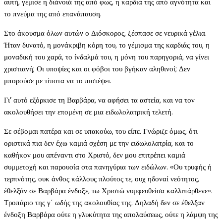
αυτή, γέμισε η διάνοιά της από φως, η καρδιά της από αγνότητα και
το πνεύμα της από επανάπαυση.
Στο άκουσμα όλων αυτών ο Διόσκορος, ξέσπασε σε νευρικά γέλια.
Ήταν δυνατό, η μονάκριβη κόρη του, το γέμισμα της καρδιάς του, η
μοναδική του χαρά, το ίνδαλμά του, η μόνη του παρηγοριά, να γίνει
χριστιανή; Οι υποψίες και οι φόβοι του βγήκαν αληθινοί; Δεν
μπορούσε με τίποτα να το πιστέψει.
Γι’ αυτό εξόρκισε τη Βαρβάρα, να αφήσει τα αστεία, και να τον
ακολουθήσει την επομένη σε μια ειδωλολατρική τελετή.
Σε σέβομαι πατέρα και σε υπακούω, του είπε. Γνώριζε όμως, ότι
οριστικά πια δεν έχω καμιά σχέση με την ειδωλολατρία, και το
καθήκον μου απέναντι στο Χριστό, δεν μου επιτρέπει καμιά
συμμετοχή και παρουσία στα πανηγύρια των ειδώλων. «Ου τρυφής ή
τερπνότης, ουκ άνθος κάλλους πλούτος τε, ουχ ηδοναί νεότητος,
έθελξάν σε Βαρβάρα ένδοξε, τω Χριστώ νυμφευθείσα καλλιπάρθενε».
Τροπάριο της γ΄ ωδής της ακολουθίας της. Δηλαδή δεν σε έθελξαν
ένδοξη Βαρβάρα ούτε η γλυκύτητα της απολαύσεως, ούτε η λάμψη της