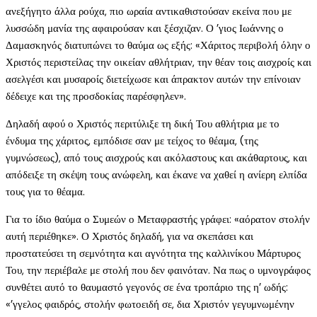
ανεξήγητο άλλα ρούχα, πιο ωραία αντικαθιστούσαν εκείνα που με
λυσσώδη μανία της αφαιρούσαν και ξέσχιζαν. Ο ’γιος Ιωάννης ο
Δαμασκηνός διατυπώνει το θαύμα ως εξής: «Χάριτος περιβολή όλην ο
Χριστός περιστείλας την οικείαν αθλήτριαν, την θέαν τοις αισχροίς και
ασελγέσι και μυσαροίς διετείχωσε και άπρακτον αυτών την επίνοιαν
δέδειχε και της προσδοκίας παρέσφηλεν».
Δηλαδή αφού ο Χριστός περιτύλιξε τη δική Του αθλήτρια με το
ένδυμα της χάριτος, εμπόδισε σαν με τείχος το θέαμα, (της
γυμνώσεως), από τους αισχρούς και ακόλαστους και ακάθαρτους, και
απόδειξε τη σκέψη τους ανώφελη, και έκανε να χαθεί η ανίερη ελπίδα
τους για το θέαμα.
Για το ίδιο θαύμα ο Συμεών ο Μεταφραστής γράφει: «αόρατον στολήν
αυτή περιέθηκε». Ο Χριστός δηλαδή, για να σκεπάσει και
προστατεύσει τη σεμνότητα και αγνότητα της καλλινίκου Μάρτυρος
Του, την περιέβαλε με στολή που δεν φαινόταν. Να πως ο υμνογράφος
συνθέτει αυτό το θαυμαστό γεγονός σε ένα τροπάριο της η’ ωδής:
«’γγελος φαιδρός, στολήν φωτοειδή σε, δια Χριστόν γεγυμνωμένην