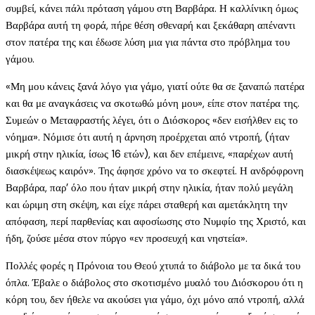
συμβεί, κάνει πάλι πρόταση γάμου στη Βαρβάρα. Η καλλίνικη όμως
Βαρβάρα αυτή τη φορά, πήρε θέση σθεναρή και ξεκάθαρη απέναντι
στον πατέρα της και έδωσε λύση μια για πάντα στο πρόβλημα του
γάμου.
«Μη μου κάνεις ξανά λόγο για γάμο, γιατί ούτε θα σε ξαναπώ πατέρα
και θα με αναγκάσεις να σκοτωθώ μόνη μου», είπε στον πατέρα της.
Συμεών ο Μεταφραστής λέγει, ότι ο Διόσκορος «δεν εισήλθεν εις το
νόημα». Νόμισε ότι αυτή η άρνηση προέρχεται από ντροπή, (ήταν
μικρή στην ηλικία, ίσως 16 ετών), και δεν επέμεινε, «παρέχων αυτή
διασκέψεως καιρόν». Της άφησε χρόνο να το σκεφτεί. Η ανδρόφρονη
Βαρβάρα, παρ’ όλο που ήταν μικρή στην ηλικία, ήταν πολύ μεγάλη
και ώριμη στη σκέψη, και είχε πάρει σταθερή και αμετάκλητη την
απόφαση, περί παρθενίας και αφοσίωσης στο Νυμφίο της Χριστό, και
ήδη, ζούσε μέσα στον πύργο «εν προσευχή και νηστεία».
Πολλές φορές η Πρόνοια του Θεού χτυπά το διάβολο με τα δικά του
όπλα. Έβαλε ο διάβολος στο σκοτισμένο μυαλό του Διόσκορου ότι η
κόρη του, δεν ήθελε να ακούσει για γάμο, όχι μόνο από ντροπή, αλλά