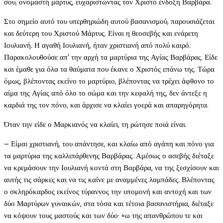
σου, ονομαστή μάρτυς, ευχαριστώντας τον Χριστό ένδοξη Βαρβάρα.
Στο σημείο αυτό του υπερθηριώδη αυτού βασανισμού, παρουσιάζεται
και δεύτερη του Χριστού Μάρτυς. Είναι η θεοσεβής και ενάρετη
Ιουλιανή. Η αγαθή Ιουλιανή, ήταν χριστιανή από πολύ καιρό.
Παρακολουθούσε απ’ την αρχή τα μαρτύρια της Αγίας Βαρβάρας. Είδε
και έμαθε για όλα τα θαύματα που έκανε ο Χριστός επάνω της. Τώρα
όμως, βλέποντας εκείνο το μαρτύριο, βλέποντας να τρέχει άφθονο το
αίμα της Αγίας από όλο το σώμα και την κεφαλή της, δεν άντεξε η
καρδιά της τον πόνο, και άρχισε να κλαίει γοερά και απαρηγόρητα.
Όταν την είδε ο Μαρκιανός να κλαίει, τη ρώτησε ποιά είναι.
– Είμαι χριστιανή, του απάντησε, και κλαίω από αγάπη και πόνο για
τα μαρτύρια της καλλιπάρθενης Βαρβάρας. Αμέσως ο ασεβής διέταξε
να κρεμάσουν την Ιουλιανή κοντά στη Βαρβάρα, να της ξεσχίσουν και
αυτής τις σάρκες και να τις καίνε με αναμμένες λαμπάδες. Βλέποντας
ο σκληρόκαρδος εκείνος τύραννος την υπομονή και αντοχή και των
δύο Μαρτύρων γυναικών, στα τόσα και τέτοια βασανιστήρια, διέταξε
να κόψουν τους μαστούς και των δύο· «ω της απανθρώπου τε και