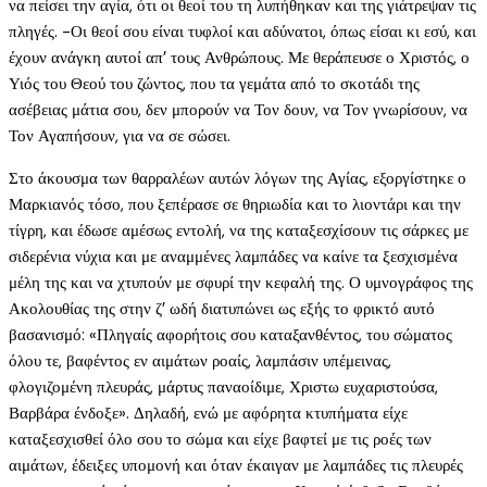
να πείσει την αγία, ότι οι θεοί του τη λυπήθηκαν και της γιάτρεψαν τις
πληγές. -Οι θεοί σου είναι τυφλοί και αδύνατοι, όπως είσαι κι εσύ, και
έχουν ανάγκη αυτοί απ’ τους Ανθρώπους. Με θεράπευσε ο Χριστός, ο
Υιός του Θεού του ζώντος, που τα γεμάτα από το σκοτάδι της
ασέβειας μάτια σου, δεν μπορούν να Τον δουν, να Τον γνωρίσουν, να
Τον Αγαπήσουν, για να σε σώσει.
Στο άκουσμα των θαρραλέων αυτών λόγων της Αγίας, εξοργίστηκε ο
Μαρκιανός τόσο, που ξεπέρασε σε θηριωδία και το λιοντάρι και την
τίγρη, και έδωσε αμέσως εντολή, να της καταξεσχίσουν τις σάρκες με
σιδερένια νύχια και με αναμμένες λαμπάδες να καίνε τα ξεσχισμένα
μέλη της και να χτυπούν με σφυρί την κεφαλή της. Ο υμνογράφος της
Ακολουθίας της στην ζ’ ωδή διατυπώνει ως εξής το φρικτό αυτό
βασανισμό: «Πληγαίς αφορήτοις σου καταξανθέντος, του σώματος
όλου τε, βαφέντος εν αιμάτων ροαίς, λαμπάσιν υπέμεινας,
φλογιζομένη πλευράς, μάρτυς παναοίδιμε, Χριστω ευχαριστούσα,
Βαρβάρα ένδοξε». Δηλαδή, ενώ με αφόρητα κτυπήματα είχε
καταξεσχισθεί όλο σου το σώμα και είχε βαφτεί με τις ροές των
αιμάτων, έδειξες υπομονή και όταν έκαιγαν με λαμπάδες τις πλευρές