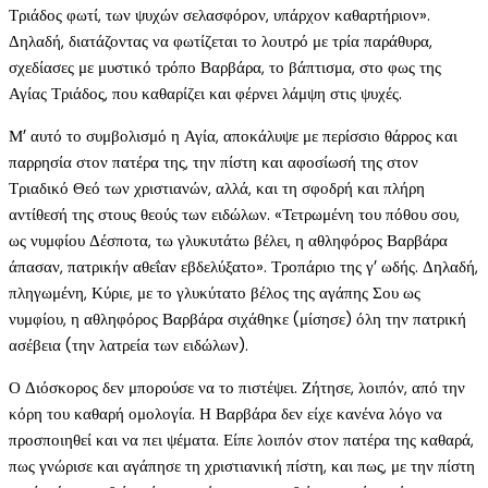
Τριάδος φωτί, των ψυχών σελασφόρον, υπάρχον καθαρτήριον».
Δηλαδή, διατάζοντας να φωτίζεται το λουτρό με τρία παράθυρα,
σχεδίασες με μυστικό τρόπο Βαρβάρα, το βάπτισμα, στο φως της
Αγίας Τριάδος, που καθαρίζει και φέρνει λάμψη στις ψυχές.
Μ’ αυτό το συμβολισμό η Αγία, αποκάλυψε με περίσσιο θάρρος και
παρρησία στον πατέρα της, την πίστη και αφοσίωσή της στον
Τριαδικό Θεό των χριστιανών, αλλά, και τη σφοδρή και πλήρη
αντίθεσή της στους θεούς των ειδώλων. «Τετρωμένη του πόθου σου,
ως νυμφίου Δέσποτα, τω γλυκυτάτω βέλει, η αθληφόρος Βαρβάρα
άπασαν, πατρικήν αθεΐαν εβδελύξατο». Τροπάριο της γ’ ωδής. Δηλαδή,
πληγωμένη, Κύριε, με το γλυκύτατο βέλος της αγάπης Σου ως
νυμφίου, η αθληφόρος Βαρβάρα σιχάθηκε (μίσησε) όλη την πατρική
ασέβεια (την λατρεία των ειδώλων).
Ο Διόσκορος δεν μπορούσε να το πιστέψει. Ζήτησε, λοιπόν, από την
κόρη του καθαρή ομολογία. Η Βαρβάρα δεν είχε κανένα λόγο να
προσποιηθεί και να πει ψέματα. Είπε λοιπόν στον πατέρα της καθαρά,
πως γνώρισε και αγάπησε τη χριστιανική πίστη, και πως, με την πίστη