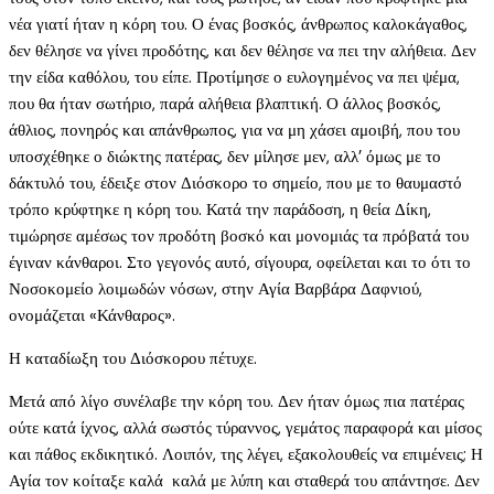
νέα γιατί ήταν η κόρη του. Ο ένας βοσκός, άνθρωπος καλοκάγαθος,
δεν θέλησε να γίνει προδότης, και δεν θέλησε να πει την αλήθεια. Δεν
την είδα καθόλου, του είπε. Προτίμησε ο ευλογημένος να πει ψέμα,
που θα ήταν σωτήριο, παρά αλήθεια βλαπτική. Ο άλλος βοσκός,
άθλιος, πονηρός και απάνθρωπος, για να μη χάσει αμοιβή, που του
υποσχέθηκε ο διώκτης πατέρας, δεν μίλησε μεν, αλλ’ όμως με το
δάκτυλό του, έδειξε στον Διόσκορο το σημείο, που με το θαυμαστό
τρόπο κρύφτηκε η κόρη του. Κατά την παράδοση, η θεία Δίκη,
τιμώρησε αμέσως τον προδότη βοσκό και μονομιάς τα πρόβατά του
έγιναν κάνθαροι. Στο γεγονός αυτό, σίγουρα, οφείλεται και το ότι το
Νοσοκομείο λοιμωδών νόσων, στην Αγία Βαρβάρα Δαφνιού,
ονομάζεται «Κάνθαρος».
Η καταδίωξη του Διόσκορου πέτυχε.
Μετά από λίγο συνέλαβε την κόρη του. Δεν ήταν όμως πια πατέρας
ούτε κατά ίχνος, αλλά σωστός τύραννος, γεμάτος παραφορά και μίσος
και πάθος εκδικητικό. Λοιπόν, της λέγει, εξακολουθείς να επιμένεις; Η
Αγία τον κοίταξε καλά  καλά με λύπη και σταθερά του απάντησε. Δεν