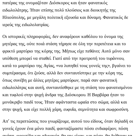
πατέρας της ονομαζόταν Διόσκορος και ήταν φανατικός
ειδωλολάτρης. Ήταν επίσης πολύ πλούσιος και διοικητής της
Ηλιούπολης, με μεγάλη πολιτική εξουσία και δύναμη. Φανατικός δε
ιερεύς της ειδωλολατρίας.
Οι ιστορικές πληροφορίες, δεν αναφέρουν καθόλου το όνομα της
μητέρας της, ούτε ποιά στάση τήρησε σε όλη την περιπέτεια και το
φρικτό μαρτύριο της κόρης της. Μήπως είχε πεθάνει; Αυτό μόνο σαν
υπόθεση μπορεί να σταθεί. Γιατί από την προτροπή του τυράννου,
κατά το μαρτύριο της Αγίας, «να λυπηθεί τους γονείς της», βγαίνει το
συμπέρασμα, ότι ζούσε, αλλά δεν συνταυτίστηκε με την κόρη της,
όπως συνέβη με άλλες μητέρες μαρτύρων, παρά σαν φανατική
ειδωλολάτρις και αυτή, συνταυτίσθηκε με τη στάση του φανατισμένου
και τυφλού στην ψυχή άνδρα της Διόσκορου. Η Βαρβάρα ήταν το
μονάκριβο παιδί τους. Ήταν αφάνταστα ωραία στο σώμα, αλλά και
στην ψυχή, και είχε πολλή χάρη, ευφυΐα, σεμνότητα και σωφροσύνη.
Απ’ τις περιπτώσεις που γνωρίζουμε, αυτού του είδους, όταν δηλαδή οι
γονείς έχουν ένα μόνο παιδί, φανταζόμαστε πόσο ενδιαφέρον, πόση
αγάπη, φροντίδα και αδυναμία, θα της είχαν, και πόσο, θα διέθεταν τα