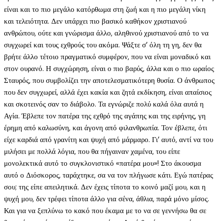
είναι και το πιο μεγάλο κατόρθωμα στη ζωή και η πιο μεγάλη νίκη
και τελειότητα. Δεν υπάρχει πιο βασικό καθήκον χριστιανού
ανθρώπου, ούτε και γνώρισμα άλλο, αληθινού χριστιανού από το να
συγχωρεί και τους εχθρούς του ακόμα. Ψάξτε σ’ όλη τη γη, δεν θα
βρήτε άλλο τέτοιο πραγματικό συμφέρον, που να είναι μοναδικό και
στον ουρανό. Η συγχώρηση, είναι ο πιο βαρύς, άλλα και ο πιο ωραίος
Σταυρός, που συμβολίζει την αποτελεσματικότερη θυσία. Ο άνθρωπος
που δεν συγχωρεί, αλλά έχει κακία και ζητά εκδίκηση, είναι απαίσιος
και σκοτεινός σαν το διάβολο. Τα εγνώριζε πολύ καλά όλα αυτά η
Αγία. Έβλεπε τον πατέρα της εχθρό της αγάπης και της ειρήνης, γη
έρημη από καλωσύνη, και άγονη από φιλανθρωπία. Τον έβλεπε, ότι
είχε καρδιά από γρανίτη και ψυχή από μάρμαρο. Γι’ αυτό, αντί να του
μιλήσει με πολλά λόγια, που θα πήγαιναν χαμένα, του είπε
μονολεκτικά αυτό το συγκλονιστικό «πατέρα μου»! Στο άκουσμα
αυτό ο Διόσκορος, ταράχτηκε, σα να τον πλήγωσε κάτι. Εγώ πατέρας
σου; της είπε απειλητικά. Δεν έχεις τίποτα το κοινό μαζί μου, και η
ψυχή μου, δεν τρέφει τίποτα άλλο για σένα, άθλια, παρά μόνο μίσος.
Και για να ξεπλύνω το κακό που έκαμα με το να σε γεννήσω θα σε