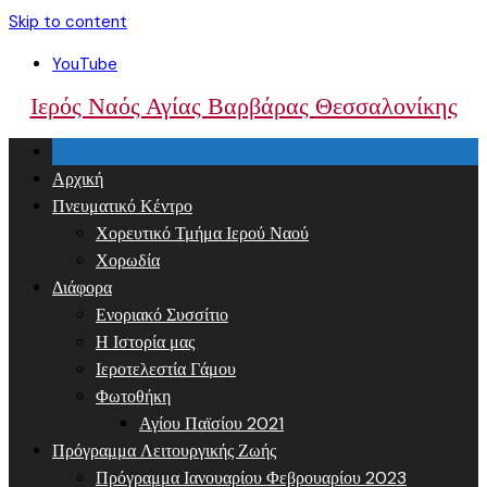
Skip to content
YouTube
Ιερός Ναός Αγίας Βαρβάρας Θεσσαλονίκης
Αρχική
Πνευματικό Κέντρο
Χορευτικό Τμήμα Ιερού Ναού
Χορωδία
Διάφορα
Ενοριακό Συσσίτιο
Η Ιστορία μας
Ιεροτελεστία Γάμου
Φωτοθήκη
Αγίου Παϊσίου 2021
Πρόγραμμα Λειτουργικής Ζωής
Πρόγραμμα Ιανουαρίου Φεβρουαρίου 2023