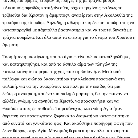
πόνους πιο δριμείς, έτριβαν τις πληγές της με τρίχινα ρούχα.
«Αικισμοίς αφειδώς καταξαίνεσθαι, ράχεσι τριχίνοις εντόνως τε
τρίβεσθαι δια Χριστόν η άμεμπτος», αναφέρεται στην Ακολουθία της,
τροπάριο της στ’ ωδής. Δηλαδή, η αθλήτρια παρέδωσε το σώμα της να
κατασπαραχθεί με πάμπολλα βασανιστήρια και να τριφτεί δυνατά με
τρίχινα κουρέλια. Και όλα αυτά τα υπέστη για το όνομα του Χριστού η
άμεμπτη.
Τόση ήταν η μαστίγωση, που το άγιο εκείνο σώμα καταπληγώθηκε,
και κατατρυπήθηκε, και από το άσπιλο αίμα των πληγών της
κατακοκκίνησε το μέρος της γης, που τη βασάνιζαν. Μετά από
πολύωρα και σκληρά βασανιστήρια την κλείσανε προσωρινά στη
φυλακή, για να την ανακρίνουν και πάλι με την ελπίδα, ότι μια
δεύτερη ανάκριση, και ένα πιο σκληρό μαρτύριο, θα την έκαναν να
αλλάζει γνώμη, να αρνηθεί το Χριστό, να προσκυνήσει και να
θυσιάσει στους ψευτοθεούς. Τα μεσάνυχτα, και ενώ η Αγία ήταν
άγρυπνη και προσευχόταν, ξαφνικά το δεσμωτήριο καταφωτίστηκε
από δυνατό και γλυκύτατο φως. Και ακούστηκε παρήγορη φωνή που
έδινε θάρρος στην Αγία. Μονομιάς θεραπεύτηκαν όλα τα τραύματά
της και η ψυχή και το σώμα της πήραν ουράνια βοήθεια και δύναμη.