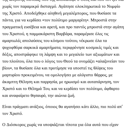
χωρίς τον παραμικρό δισταγμό. Αγάπησε ολοκληρωτικά το Νυμφίο
της Χριστό. Αποδείχθηκε αληθινή μεγαλέμπορος, που θυσίασε τα
πάντα, για να κερδίσει «τον πολύτιμο μαργαρίτη». Μπροστά στην
πραγματική ευσέβεια και αρετή, και προ παντός μπροστά στην αγάπη
του Χριστού, η παμμακάριστη Βαρβάρα, παραμέρισε όλες τις
αμαρτωλές απολαύσεις του κόσμου τούτου, νέκρωσε όλα τα
ψυχοφθόρα σαρκικά αμαρτήματα, περιφρόνησε κοσμικές τιμές και
δόξες, αποστράφηκε τη λάμψη και το μεγαλείο των αξιωμάτων και
του πλούτου, όλα που ο λόγος του Θεού τα ονομάζει «αλαζονείαν του
βίου», τα θυσίασε όλα και προτίμησε να υποστεί τις θλίψεις του
μαρτυρίου προκειμένου, να ομολογήσει με αλύγιστο θάρρος, με
άκαμπτη Θέληση και παρρησία, με ηρωισμό και αυταπάρνηση, τον
Χριστό και το Θέλημά Του, και να κερδίσει τον πολύτιμο, άφθαρτο
και αναφαίρετο θησαυρό, την αιώνια ζωή.
Είναι πράγματι ανάξιος, όποιος θα αγαπήσει κάτι άλλο, πιο πολύ απ’
τον Χριστό.
Ο Διόσκορος χωρίς να υποψιάζεται τίποτα για όλα αυτά που είχαν