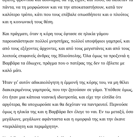
πάντα, να τη μορφώσουν και να την αποκαταστήσουν, κατά τον
καλύτερο τρόπο, κάτι που τους επέβαλε οπωσδήποτε και ο πλούτος
και η κοινωνική τους θέση.
Και πράγματι, όταν η κόρη τους έφτασε σε ηλικία γάμου
παρουσιάστηκαν πολλοί μνηστήρες, πολλοί υποψήφιοι γαμπροί, και
από τους εξέχοντες άρχοντες, και από τους μεγιστάνες και από τους
λοιπούς επιφανείς άνδρες της Ηλιούπολης. Όλα όμως τα προξενιά η
Βαρβάρα τα έδιωχνε, πράγμα που ο πατέρας της δεν το έβλεπε με
καλό μάτι.
Ήταν γι’ αυτόν αδικαιολόγητη η έμμονή της κόρης του, να μη θέλει
διακεκριμένους γαμπρούς, που την ζητούσαν σε γάμο. Υπόθεσε όμως,
ότι ήταν μια κάποια νεανική ιδιοτροπία, και είχε την ελπίδα ότι
αργότερα, θα υποχωρούσε και θα δεχόταν να παντρευτεί. Περνούσε
όμως η ηλικία της και η Βαρβάρα δεν έλεγε το ναι. Εν τω μεταξύ, όσο
μεγάλωνε, μεγάλωνε αφάνταστα και η ομορφιά της και την έκανε
«περιλάλητη και περιμάχητη».