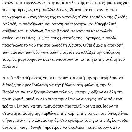
αναλγήτου, τυράννων ωμότητος, και πλείστης αθεότητος! μαστούς γαρ
της μάρτυρος, ως εν μακέλλω δεινώς, ξίφεσι κατέτεμνον…», έτσι
περιγράφει ο υμνογράφος της το γεγονός σ’ ένα τροπάριο της ζ’ ωδής.
Δηλαδή, ω απάνθρωπη και άπονη σκληρότητα και Υπερβολική
ασέβεια των τυράννων. Σα να βρισκόντουσαν σε κρεοπωλείο
απέκοψαν τελείως με ξίφη τους μαστούς της μάρτυρος, η οποία
προσήλωνε το νου της στο ζωοδότη Χριστό. Ούτε όμως η αποκοπή
των μαστών των δύο γυναικών μπόρεσε να αλλάξει την απόφασή
τους, να μαρτυρήσουν και να υποστούν τα πάντα για την αγάπη του
Χρίστου.
Αφού είδε ο τύραννος να υπομένουν και αυτή την τρομερή βάσανο
διέταξε, την μεν Ιουλιανή να την βάλουν στη φυλακή, την δε
Βαρβάρα, να την ξεγυμνώσουν τελείως, να την γυρίζουν σε όλη την
πόλη γυμνή, συνάμα δε και να την δέρνουν συνεχώς. Μ’ αυτόν τον
τρόπο θέλησαν να την πληγώσουν πιο πολύ, και να εκθέσουν τη
σεμνότητα αυτής της παρθένου, της κόρης, της οσίας, που όπως λέγει,
ο ’γιος Ιωάννης ο Δαμασκηνός, στο εγκώμιό του, για την Αγία, «ουδέ
αυτός ο ήλιος ηδυνήθη πρότερον να απολαύση κατά κόρον». Στο