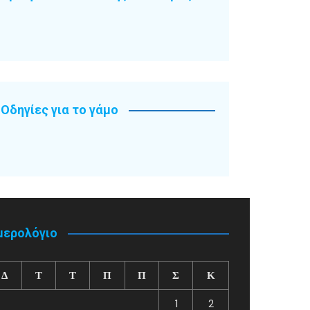
Οδηγίες για το γάμο
μερολόγιο
Δ
Τ
Τ
Π
Π
Σ
Κ
1
2