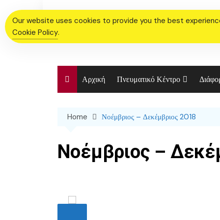
Skip
to
Our website uses cookies to provide you the best experience.
content
Cookie Policy
.
Αρχική
Πνευματικό Κέντρο
Διάφο
Χορευτικό Τμήμα Ιερού
Ενορι
Ναού
Home
Νοέμβριος – Δεκέμβριος 2018
Η Ιστ
Χορωδία
Ιεροτ
Νοέμβριος – Δεκέ
Φωτο