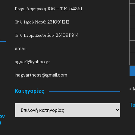
Γρηγ. Λαμπράκη 106 – Τ.Κ. 54351
Τηλ. Ιερού Ναού: 2310911212
Τηλ. Ενορ. Συσσιτίου: 2310911914
.
email:
agvar1@yahoo.gr
inagvarthess@gmail.com
« Ι
Kατηγορίες
Το
Kατηγορίες
ον
)