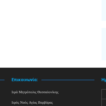
Επικοινωνία:
Η
Ιερά Μητρόπολις Θεσσαλονίκης
Ιερός Ναός Αγίας Βαρβάρας