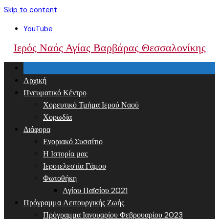
Skip to content
YouTube
Ιερός Ναός Αγίας Βαρβάρας Θεσσαλονίκης
Αρχική
Πνευματικό Κέντρο
Χορευτικό Τμήμα Ιερού Ναού
Χορωδία
Διάφορα
Ενοριακό Συσσίτιο
Η Ιστορία μας
Ιεροτελεστία Γάμου
Φωτοθήκη
Αγίου Παϊσίου 2021
Πρόγραμμα Λειτουργικής Ζωής
Πρόγραμμα Ιανουαρίου Φεβρουαρίου 2023