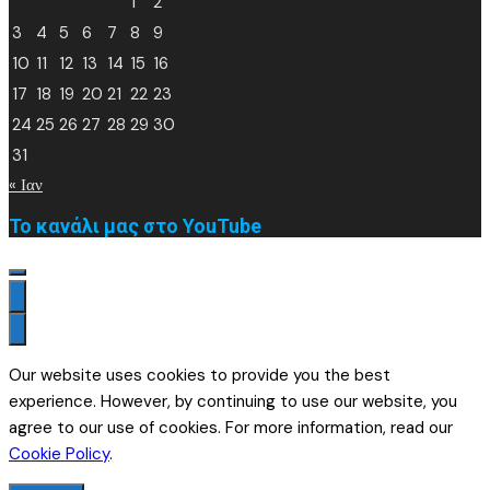
1
2
3
4
5
6
7
8
9
10
11
12
13
14
15
16
17
18
19
20
21
22
23
24
25
26
27
28
29
30
31
« Ιαν
Το κανάλι μας στο YouTube
Our website uses cookies to provide you the best
experience. However, by continuing to use our website, you
agree to our use of cookies. For more information, read our
Cookie Policy
.