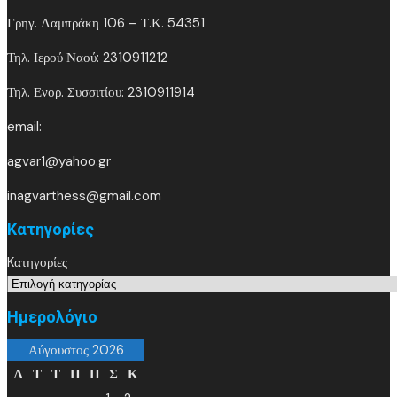
Γρηγ. Λαμπράκη 106 – Τ.Κ. 54351
Τηλ. Ιερού Ναού: 2310911212
Τηλ. Ενορ. Συσσιτίου: 2310911914
email:
agvar1@yahoo.gr
inagvarthess@gmail.com
Kατηγορίες
Kατηγορίες
Ημερολόγιο
Αύγουστος 2026
Δ
Τ
Τ
Π
Π
Σ
Κ