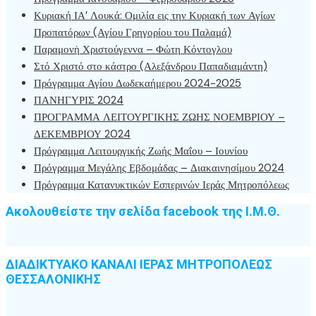
Κυριακή ΙΑ’ Λουκά: Ομιλία εις την Κυριακή των Αγίων
Προπατόρων (Αγίου Γρηγορίου του Παλαμά)
Παραμονὴ Χριστούγεννα – Φώτη Κόντογλου
Στό Χριστό στο κάστρο (Αλεξάνδρου Παπαδιαμάντη)
Πρόγραμμα Αγίου Δωδεκαήμερου 2024-2025
ΠΑΝΗΓΥΡΙΣ 2024
ΠΡΟΓΡΑΜΜΑ ΛΕΙΤΟΥΡΓΙΚΗΣ ΖΩΗΣ ΝΟΕΜΒΡΙΟΥ –
ΔΕΚΕΜΒΡΙΟΥ 2024
Πρόγραμμα Λειτουργικής Ζωής Μαΐου – Ιουνίου
Πρόγραμμα Μεγάλης Εβδομάδας – Διακαινησίμου 2024
Πρόγραμμα Κατανυκτικών Εσπερινών Ιεράς Μητροπόλεως
Ακολουθείστε την σελίδα facebook της Ι.Μ.Θ.
ΔΙΑΔΙΚΤΥΑΚΟ ΚΑΝΑΛΙ ΙΕΡΑΣ ΜΗΤΡΟΠΟΛΕΩΣ
ΘΕΣΣΑΛΟΝΙΚΗΣ