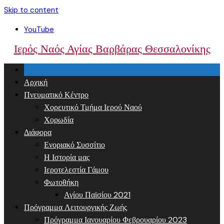
Skip to content
YouTube
Ιερός Ναός Αγίας Βαρβάρας Θεσσαλονίκης
Αρχική
Πνευματικό Κέντρο
Χορευτικό Τμήμα Ιερού Ναού
Χορωδία
Διάφορα
Ενοριακό Συσσίτιο
Η Ιστορία μας
Ιεροτελεστία Γάμου
Φωτοθήκη
Αγίου Παϊσίου 2021
Πρόγραμμα Λειτουργικής Ζωής
Πρόγραμμα Ιανουαρίου Φεβρουαρίου 2023