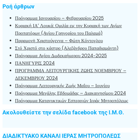
Ροή άρθρων
Πρόγραμμα Ιανουαρίου – Φεβρουαρίου 2025
Κυριακή ΙΑ’ Λουκά: Ομιλία εις την Κυριακή των Αγίων
Προπατόρων (Αγίου Γρηγορίου του Παλαμά)
Παραμονὴ Χριστούγεννα – Φώτη Κόντογλου
Στό Χριστό στο κάστρο (Αλεξάνδρου Παπαδιαμάντη)
Πρόγραμμα Αγίου Δωδεκαήμερου 2024-2025
ΠΑΝΗΓΥΡΙΣ 2024
ΠΡΟΓΡΑΜΜΑ ΛΕΙΤΟΥΡΓΙΚΗΣ ΖΩΗΣ ΝΟΕΜΒΡΙΟΥ –
ΔΕΚΕΜΒΡΙΟΥ 2024
Πρόγραμμα Λειτουργικής Ζωής Μαΐου – Ιουνίου
Πρόγραμμα Μεγάλης Εβδομάδας – Διακαινησίμου 2024
Πρόγραμμα Κατανυκτικών Εσπερινών Ιεράς Μητροπόλεως
Ακολουθείστε την σελίδα facebook της Ι.Μ.Θ.
ΔΙΑΔΙΚΤΥΑΚΟ ΚΑΝΑΛΙ ΙΕΡΑΣ ΜΗΤΡΟΠΟΛΕΩΣ