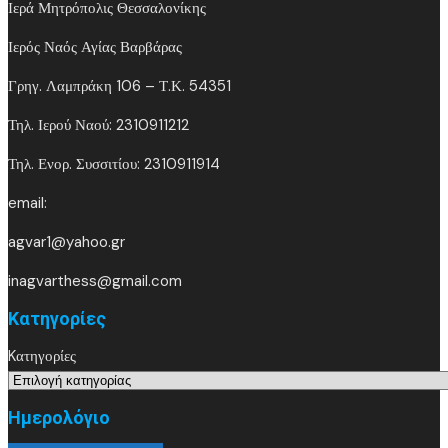
Ιερά Μητρόπολις Θεσσαλονίκης
Ιερός Ναός Αγίας Βαρβάρας
Γρηγ. Λαμπράκη 106 – Τ.Κ. 54351
Τηλ. Ιερού Ναού: 2310911212
Τηλ. Ενορ. Συσσιτίου: 2310911914
email:
agvar1@yahoo.gr
inagvarthess@gmail.com
Kατηγορίες
Kατηγορίες
Ημερολόγιο