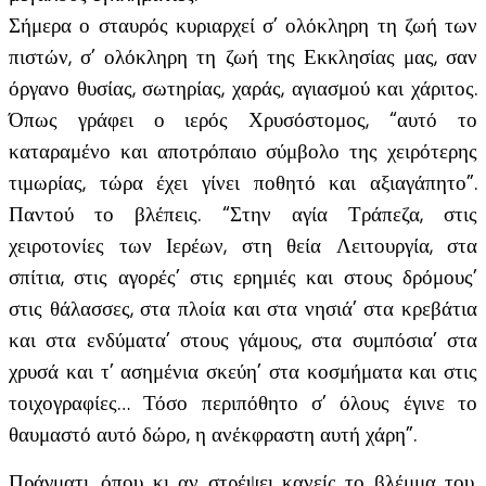
Σήμερα ο σταυρός κυριαρχεί σ’ ολόκληρη τη ζωή των
πιστών, σ’ ολόκληρη τη ζωή της Εκκλησίας μας, σαν
όργανο θυσίας, σωτηρίας, χαράς, αγιασμού και χάριτος.
Όπως γράφει ο ιερός Χρυσόστομος, “αυτό το
καταραμένο και αποτρόπαιο σύμβολο της χειρότερης
τιμωρίας, τώρα έχει γίνει ποθητό και αξιαγάπητο”.
Παντού το βλέπεις. “Στην αγία Τράπεζα, στις
χειροτονίες των Ιερέων, στη θεία Λειτουργία, στα
σπίτια, στις αγορές’ στις ερημιές και στους δρόμους’
στις θάλασσες, στα πλοία και στα νησιά’ στα κρεβάτια
και στα ενδύματα’ στους γάμους, στα συμπόσια’ στα
χρυσά και τ’ ασημένια σκεύη’ στα κοσμήματα και στις
τοιχογραφίες… Τόσο περιπόθητο σ’ όλους έγινε το
θαυμαστό αυτό δώρο, η ανέκφραστη αυτή χάρη”.
Πράγματι, όπου κι αν στρέψει κανείς το βλέμμα του,