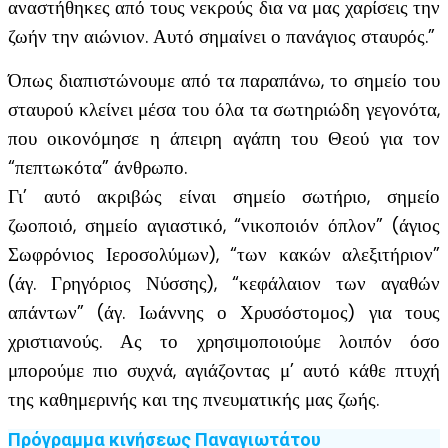
αναστήθηκες από τους νεκρούς δια να μας χαρίσεις την
ζωήν την αιώνιον. Αυτό σημαίνει ο πανάγιος σταυρός.”
Όπως διαπιστώνουμε από τα παραπάνω, το σημείο του
σταυρού κλείνει μέσα του όλα τα σωτηριώδη γεγονότα,
που οικονόμησε η άπειρη αγάπη του Θεού για τον
“πεπτωκότα” άνθρωπο.
Γι’ αυτό ακριβώς είναι σημείο σωτήριο, σημείο
ζωοποιό, σημείο αγιαστικό, “νικοποιόν όπλον” (άγιος
Σωφρόνιος Ιεροσολύμων), “των κακών αλεξιτήριον”
(άγ. Γρηγόριος Νύσσης), “κεφάλαιον των αγαθών
απάντων” (άγ. Ιωάννης ο Χρυσόστομος) για τους
χριστιανούς. Ας το χρησιμοποιούμε λοιπόν όσο
μπορούμε πιο συχνά, αγιάζοντας μ’ αυτό κάθε πτυχή
της καθημερινής και της πνευματικής μας ζωής.
Πρόγραμμα κινήσεως Παναγιωτάτου