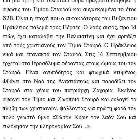
Για μία τρίτη και τελευταία φορά πραγματοποιήθηκε η
ύψωσις του Τιμίου Σταυρού και συγκεκριμένα το έτος
628. Είναι η εποχή που ο αυτοκράτορας του Βυζαντίου
Ηράκλειος πολεμά τους Πέρσες. Ο λαός αυτός, προ 14
ετών, έχει καταλάβει την Παλαιστίνη και έχει αρπάξει
από τούς χριστιανούς τον Τίμιο Σταυρό. Ο Ηράκλειος
νικά και επανακτά τον Σταυρό. Στις 14 Σεπτεμβρίου
έρχεται στα Ιεροσόλυμα φέροντας στους ώμους του τον
Σταυρό. Είναι ανυπόδητος και φτωχικά ντυμένος.
Φθάνει στο Ναό της Αναστάσεως και παραδίδει τον
Σταυρό στα χέρια του πατριάρχη Ζαχαρία. Εκείνος
υψώνει τον Τίμιο και Ζωοποιό Σταυρό και ευλογεί τα
πλήθη των χριστιανών, ψάλλοντας για πρώτη φορά τον
πολύ γνωστό ύμνο «Σώσον Κύριε τον λαόν Σου και
ευλόγησον την κληρονομίαν Σου …».