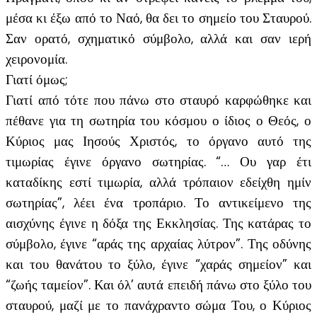
μέσα κι έξω από το Ναό, θα δει το σημείο του Σταυρού.
Σαν ορατό, σχηματικό σύμβολο, αλλά και σαν ιερή
χειρονομία.
Γιατί όμως;
Γιατί από τότε που πάνω στο σταυρό καρφώθηκε και
πέθανε για τη σωτηρία του κόσμου ο ίδιος ο Θεός, ο
Κύριος μας Ιησούς Χριστός, το όργανο αυτό της
τιμωρίας έγινε όργανο σωτηρίας. “… Ου γαρ έτι
καταδίκης εστί τιμωρία, αλλά τρόπαιον εδείχθη ημίν
σωτηρίας”, λέει ένα τροπάριο. Το αντικείμενο της
αισχύνης έγινε η δόξα της Εκκλησίας. Της κατάρας το
σύμβολο, έγινε “αράς της αρχαίας λύτρον”. Της οδύνης
και του θανάτου το ξύλο, έγινε “χαράς σημείον” και
“ζωής ταμείον”. Και όλ’ αυτά επειδή πάνω στο ξύλο του
σταυρού, μαζί με το πανάχραντο σώμα Του, ο Κύριος