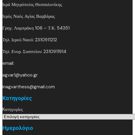
Ιερά Μητρόπολις Θεσσαλονίκης
Ιερός Ναός Αγίας Βαρβάρας
Γρηγ. Λαμπράκη 106 – Τ.Κ. 54351
Τηλ. Ιερού Ναού: 2310911212
Τηλ. Ενορ. Συσσιτίου: 2310911914
email:
agvar1@yahoo.gr
inagvarthess@gmail.com
Kατηγορίες
Kατηγορίες
Ημερολόγιο