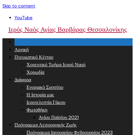
Skip to content
YouTube
Ιερός Ναός Αγίας Βαρβάρας Θεσσαλονίκης
Αρχική
Πνευματικό Κέντρο
Χορευτικό Τμήμα Ιερού Ναού
Χορωδία
Διάφορα
Ενοριακό Συσσίτιο
Η Ιστορία μας
Ιεροτελεστία Γάμου
Φωτοθήκη
Αγίου Παϊσίου 2021
Πρόγραμμα Λειτουργικής Ζωής
Πρόγραμμα Ιανουαρίου Φεβρουαρίου 2023