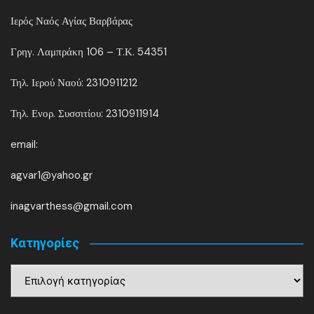
Ιερός Ναός Αγίας Βαρβάρας
Γρηγ. Λαμπράκη 106 – Τ.Κ. 54351
Τηλ. Ιερού Ναού: 2310911212
Τηλ. Ενορ. Συσσιτίου: 2310911914
email:
agvar1@yahoo.gr
inagvarthess@gmail.com
Kατηγορίες
Kατηγορίες