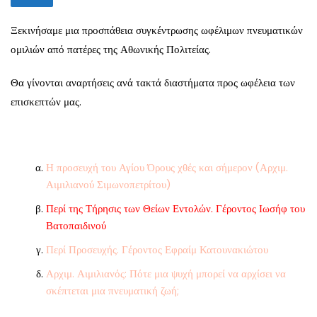
Ξεκινήσαμε μια προσπάθεια συγκέντρωσης ωφέλιμων πνευματικών
ομιλιών από πατέρες της Αθωνικής Πολιτείας.
Θα γίνονται αναρτήσεις ανά τακτά διαστήματα προς ωφέλεια των
επισκεπτών μας.
Η προσευχή του Αγίου Όρους χθές και σήμερον (Αρχιμ.
Αιμιλιανού Σιμωνοπετρίτου)
Περί της Τήρησις των Θείων Εντολών. Γέροντος Ιωσήφ του
Βατοπαιδινού
Περί Προσευχής. Γέροντος Εφραίμ Κατουνακιώτου
Αρχιμ. Αιμιλιανός: Πότε μια ψυχή μπορεί να αρχίσει να
σκέπτεται μια πνευματική ζωή;